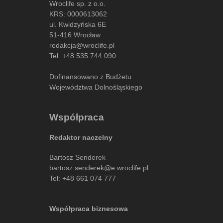
Wroclife sp. z o.o.
KRS: 0000613062
ul. Kwidzyńska 6E
51-416 Wrocław
redakcja@wroclife.pl
Tel:
+48 535 744 090
Dofinansowano z Budżetu
Województwa Dolnośląskiego
Współpraca
Redaktor naczelny
Bartosz Senderek
bartosz.senderek@e.wroclife.pl
Tel:
+48 661 074 777
Współpraca biznesowa