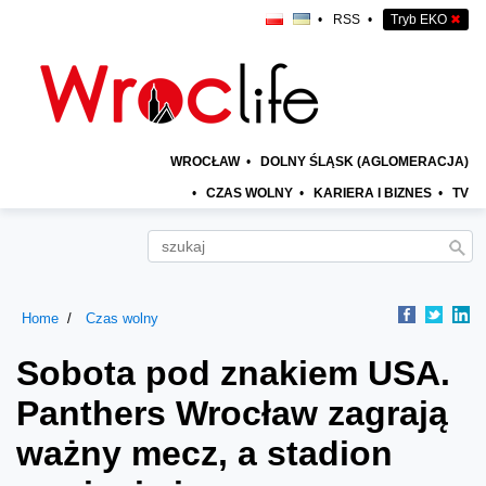
•
RSS
•
Tryb EKO
✖
WROCŁAW
•
DOLNY ŚLĄSK (AGLOMERACJA)
•
CZAS WOLNY
•
KARIERA I BIZNES
•
TV
Home
Czas wolny
Sobota pod znakiem USA.
Panthers Wrocław zagrają
ważny mecz, a stadion