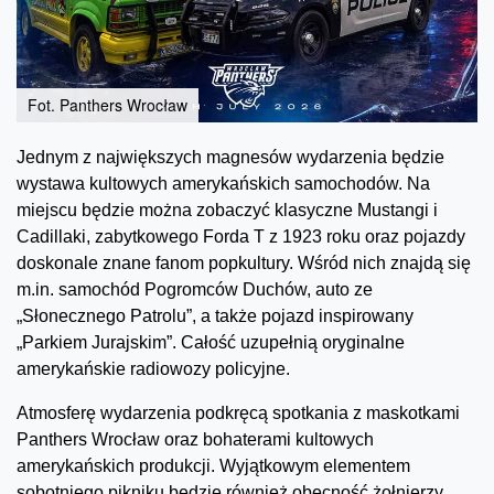
Fot. Panthers Wrocław
Jednym z największych magnesów wydarzenia będzie
wystawa kultowych amerykańskich samochodów. Na
miejscu będzie można zobaczyć klasyczne Mustangi i
Cadillaki, zabytkowego Forda T z 1923 roku oraz pojazdy
doskonale znane fanom popkultury. Wśród nich znajdą się
m.in. samochód Pogromców Duchów, auto ze
„Słonecznego Patrolu”, a także pojazd inspirowany
„Parkiem Jurajskim”. Całość uzupełnią oryginalne
amerykańskie radiowozy policyjne.
Atmosferę wydarzenia podkręcą spotkania z maskotkami
Panthers Wrocław oraz bohaterami kultowych
amerykańskich produkcji. Wyjątkowym elementem
sobotniego pikniku będzie również obecność żołnierzy