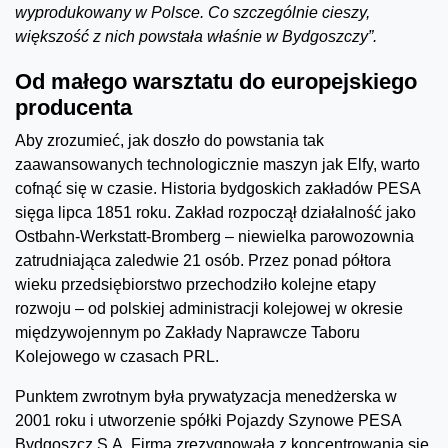
wyprodukowany w Polsce. Co szczególnie cieszy,
większość z nich powstała właśnie w Bydgoszczy”.
Od małego warsztatu do europejskiego
producenta
Aby zrozumieć, jak doszło do powstania tak
zaawansowanych technologicznie maszyn jak Elfy, warto
cofnąć się w czasie. Historia bydgoskich zakładów PESA
sięga lipca 1851 roku. Zakład rozpoczął działalność jako
Ostbahn-Werkstatt-Bromberg – niewielka parowozownia
zatrudniająca zaledwie 21 osób. Przez ponad półtora
wieku przedsiębiorstwo przechodziło kolejne etapy
rozwoju – od polskiej administracji kolejowej w okresie
międzywojennym po Zakłady Naprawcze Taboru
Kolejowego w czasach PRL.
Punktem zwrotnym była prywatyzacja menedżerska w
2001 roku i utworzenie spółki Pojazdy Szynowe PESA
Bydgoszcz S.A. Firma zrezygnowała z koncentrowania się