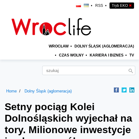
•
RSS
•
Tryb EKO
✖
WROCŁAW
•
DOLNY ŚLĄSK (AGLOMERACJA)
•
CZAS WOLNY
•
KARIERA I BIZNES
•
TV
Home
Dolny Śląsk (aglomeracja)
Setny pociąg Kolei
Dolnośląskich wyjechał na
tory. Milionowe inwestycje