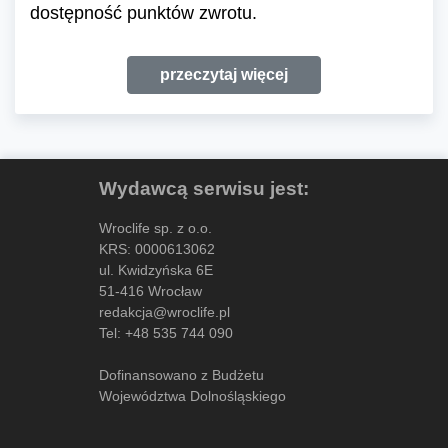
dostępność punktów zwrotu.
przeczytaj więcej
Wydawcą serwisu jest:
Wroclife sp. z o.o.
KRS: 0000613062
ul. Kwidzyńska 6E
51-416 Wrocław
redakcja@wroclife.pl
Tel:
+48 535 744 090
Dofinansowano z Budżetu
Województwa Dolnośląskiego