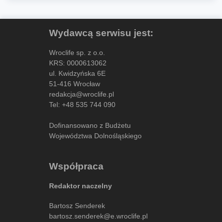
Wydawcą serwisu jest:
Wroclife sp. z o.o.
KRS: 0000613062
ul. Kwidzyńska 6E
51-416 Wrocław
redakcja@wroclife.pl
Tel:
+48 535 744 090
Dofinansowano z Budżetu
Województwa Dolnośląskiego
Współpraca
Redaktor naczelny
Bartosz Senderek
bartosz.senderek@e.wroclife.pl