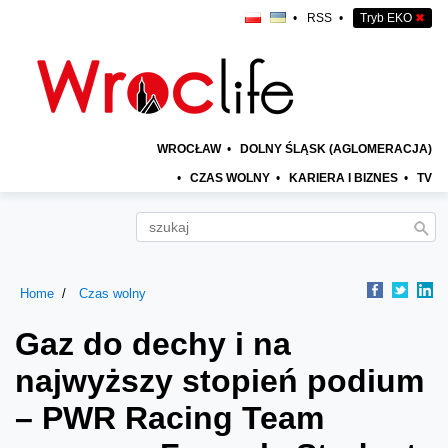
•
RSS
•
Tryb EKO
✖
WROCŁAW
•
DOLNY ŚLĄSK (AGLOMERACJA)
•
CZAS WOLNY
•
KARIERA I BIZNES
•
TV
Home
Czas wolny
Gaz do dechy i na
najwyższy stopień podium
– PWR Racing Team