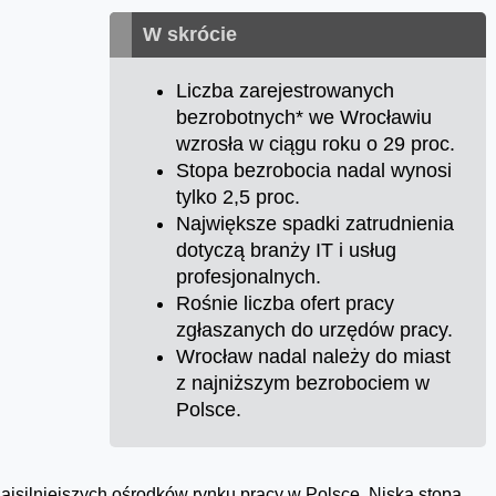
W skrócie
Liczba zarejestrowanych
bezrobotnych* we Wrocławiu
wzrosła w ciągu roku o 29 proc.
Stopa bezrobocia nadal wynosi
tylko 2,5 proc.
Największe spadki zatrudnienia
dotyczą branży IT i usług
profesjonalnych.
Rośnie liczba ofert pracy
zgłaszanych do urzędów pracy.
Wrocław nadal należy do miast
z najniższym bezrobociem w
Polsce.
ajsilniejszych ośrodków rynku pracy w Polsce. Niska stopa