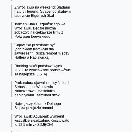
Z Wrocławia na weekend: Śladami
natury i legend. Spacer po skalnym
labiryncie Błędnych Skał
Tydzień Kina Hiszpańskiego we
Wrocławiu. Będzie można
zobaczyć najciekawsze filmy z
Półwyspu Iberyjskiego
Gajowicka przestanie być
„odcinkiem testowym dla
zawieszeń”. Rusza remont między
Hallera a Racławicką
Ranking szkół podstawowych
2023. Te wrocławskie podstawówki
są najlepsze [LISTA]
Prokuratura ujawnia kulisy śmierci
Sebastiana z Wrocławia.
Nafaszerowali nastolatka
narkotykami i zamknęli drzwi
Największy zbiornik Dolnego
Śląska przejdzie remont.
Wrocławski Aquapark wymienił
wszystkie zjeżdżalnie. Kosztowało
to 12,5 mln zł [ZDJĘCIA]