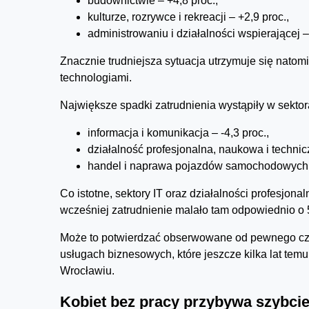
budownictwie – +4,8 proc.,
kulturze, rozrywce i rekreacji – +2,9 proc.,
administrowaniu i działalności wspierającej –
Znacznie trudniejsza sytuacja utrzymuje się nato
technologiami.
Największe spadki zatrudnienia wystąpiły w sektor
informacja i komunikacja – -4,3 proc.,
działalność profesjonalna, naukowa i technicz
handel i naprawa pojazdów samochodowych –
Co istotne, sektory IT oraz działalności profesjonal
wcześniej zatrudnienie malało tam odpowiednio o 5,
Może to potwierdzać obserwowane od pewnego cza
usługach biznesowych, które jeszcze kilka lat te
Wrocławiu.
Kobiet bez pracy przybywa szybcie