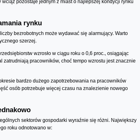
wciąż pozostaje jednym z miast o najlepszej kondycji rynku
łamania rynku
 liczby bezrobotnych może wydawać się alarmujący. Warto
ycznego szerzej.
rzedsiębiorstw wzrosło w ciągu roku o 0,6 proc., osiągając
dal zatrudniają pracowników, choć tempo wzrostu jest znacznie
o okresie bardzo dużego zapotrzebowania na pracowników
część osób potrzebuje więcej czasu na znalezienie nowego
jednakowo
ególnych sektorów gospodarki wyraźnie się różni. Największy
ego roku odnotowano w: