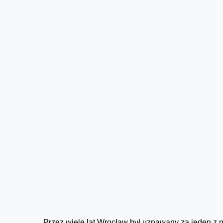
Przez wiele lat Wrocław był uznawany za jeden z n