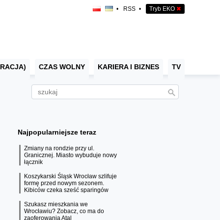
•
RSS
•
Tryb EKO
✖
RACJA)
CZAS WOLNY
KARIERA I BIZNES
TV
Najpopularniejsze teraz
Zmiany na rondzie przy ul.
Granicznej. Miasto wybuduje nowy
łącznik
Koszykarski Śląsk Wrocław szlifuje
formę przed nowym sezonem.
Kibiców czeka sześć sparingów
Szukasz mieszkania we
Wrocławiu? Zobacz, co ma do
zaoferowania Atal