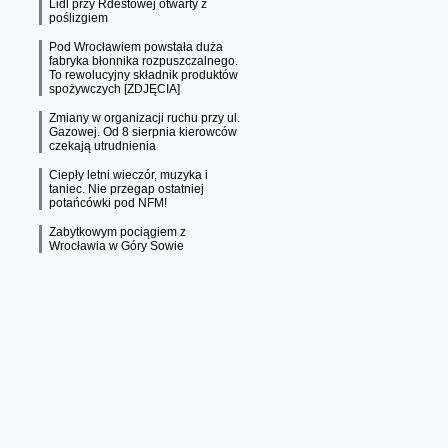
Lidl przy Rdestowej otwarty z
poślizgiem
Pod Wrocławiem powstała duża
fabryka błonnika rozpuszczalnego.
To rewolucyjny składnik produktów
spożywczych [ZDJĘCIA]
Zmiany w organizacji ruchu przy ul.
Gazowej. Od 8 sierpnia kierowców
czekają utrudnienia
Ciepły letni wieczór, muzyka i
taniec. Nie przegap ostatniej
potańcówki pod NFM!
Zabytkowym pociągiem z
Wrocławia w Góry Sowie