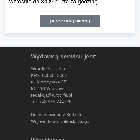
wzrośnie do 34 zł brutto za godzinę.
przeczytaj więcej
Wydawcą serwisu jest:
Wroclife sp. z o.o.
KRS: 0000613062
ul. Kwidzyńska 6E
51-416 Wrocław
redakcja@wroclife.pl
Tel:
+48 535 744 090
Dofinansowano z Budżetu
Województwa Dolnośląskiego