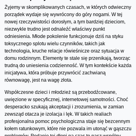
Żyjemy w skomplikowanych czasach, w których odwieczny
porządek wydaje się wywrócony do góry nogami. W tej
nowej rzeczywistości dorosłym, a tym bardziej dzieciom,
niezwykle trudno jest odnaleźć właściwy punkt
odniesienia. Młode pokolenie funkcjonuje dziś na styku
toksycznego splotu wielu czynników, takich jak
technologia, kruche relacje rówieśnicze oraz sytuacja w
domu rodzinnym. Elementy te stale się przenikają, tworząc
trudną do uniesienia codzienność. W tym kontekście każda
inicjatywa, która próbuje przywrócić zachwianą
równowagę, jest na wagę złota.
Współczesne dzieci i młodzież są przebodźcowane,
uwięzione w specyficznej, internetowej samotności. Choć
desperacko szukają akceptacji i zrozumienia, w zamian
zewsząd otacza je izolacja i lęk. W takich realiach
profesjonalna pomoc psychologiczna staje się bezcennym
kołem ratunkowym, które nie pozwala im utonąć w gąszczu
problemów. Podanie tej dłoni na czas to nasz wspólny,