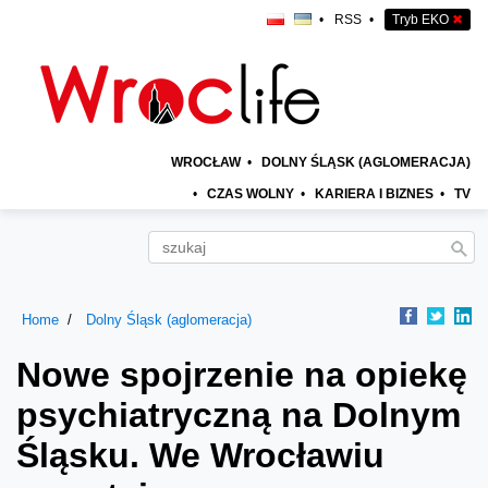
•
RSS
•
Tryb EKO
✖
WROCŁAW
•
DOLNY ŚLĄSK (AGLOMERACJA)
•
CZAS WOLNY
•
KARIERA I BIZNES
•
TV
Home
Dolny Śląsk (aglomeracja)
Nowe spojrzenie na opiekę
psychiatryczną na Dolnym
Śląsku. We Wrocławiu