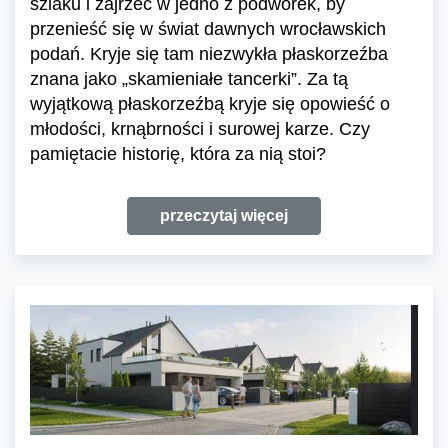
szlaku i zajrzeć w jedno z podwórek, by
przenieść się w świat dawnych wrocławskich
podań. Kryje się tam niezwykła płaskorzeźba
znana jako „skamieniałe tancerki”. Za tą
wyjątkową płaskorzeźbą kryje się opowieść o
młodości, krnąbrności i surowej karze. Czy
pamiętacie historię, która za nią stoi?
przeczytaj więcej