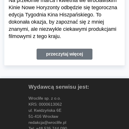
Na przełomie marca i kwietnia we wrocławskim
Kinie Nowe Horyzonty odbędzie się tegoroczna
edycja Tygodnia Kina Hiszpańskiego. To
dokonała okazja, by zapoznać się z mniej
znanymi, ale niezwykle ciekawymi produkcjami
filmowymi z tego kraju.
przeczytaj więcej
Wydawcą serwisu jest:
Wroclife sp. z o.o.
KRS: 0000613062
ul. Kwidzyńska 6E
51-416 Wrocław
redakcja@wroclife.pl
Tel:
+48 535 744 090