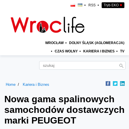
•
RSS
•
Tryb EKO
✖
WROCŁAW
•
DOLNY ŚLĄSK (AGLOMERACJA)
•
CZAS WOLNY
•
KARIERA I BIZNES
•
TV
Home
Kariera i Biznes
Nowa gama spalinowych
samochodów dostawczych
marki PEUGEOT