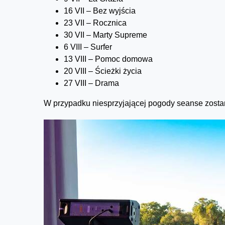
16 VII – Bez wyjścia
23 VII – Rocznica
30 VII – Marty Supreme
6 VIII – Surfer
13 VIII – Pomoc domowa
20 VIII – Ścieżki życia
27 VIII – Drama
W przypadku niesprzyjającej pogody seanse zostan