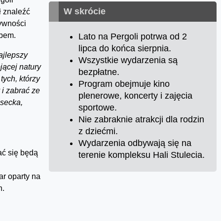
W skrócie
ł znaleźć
tywności
ebem.
Lato na Pergoli potrwa od 2
lipca do końca sierpnia.
ajlepszy
Wszystkie wydarzenia są
jącej natury
bezpłatne.
ych, którzy
Program obejmuje kino
i zabrać ze
plenerowe, koncerty i zajęcia
asecka,
sportowe.
Nie zabraknie atrakcji dla rodzin
z dziećmi.
Wydarzenia odbywają się na
ać się będą
terenie kompleksu Hali Stulecia.
ar oparty na
h.