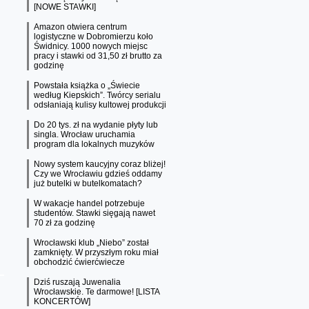
[NOWE STAWKI]
Amazon otwiera centrum
logistyczne w Dobromierzu koło
Świdnicy. 1000 nowych miejsc
pracy i stawki od 31,50 zł brutto za
godzinę
Powstała książka o „Świecie
według Kiepskich”. Twórcy serialu
odsłaniają kulisy kultowej produkcji
Do 20 tys. zł na wydanie płyty lub
singla. Wrocław uruchamia
program dla lokalnych muzyków
Nowy system kaucyjny coraz bliżej!
Czy we Wrocławiu gdzieś oddamy
już butelki w butelkomatach?
W wakacje handel potrzebuje
studentów. Stawki sięgają nawet
70 zł za godzinę
Wrocławski klub „Niebo” został
zamknięty. W przyszłym roku miał
obchodzić ćwierćwiecze
Dziś ruszają Juwenalia
Wrocławskie. Te darmowe! [LISTA
KONCERTÓW]