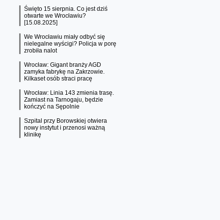
Święto 15 sierpnia. Co jest dziś
otwarte we Wrocławiu?
[15.08.2025]
We Wrocławiu miały odbyć się
nielegalne wyścigi? Policja w porę
zrobiła nalot
Wrocław: Gigant branży AGD
zamyka fabrykę na Zakrzowie.
Kilkaset osób straci pracę
Wrocław: Linia 143 zmienia trasę.
Zamiast na Tarnogaju, będzie
kończyć na Sępolnie
Szpital przy Borowskiej otwiera
nowy instytut i przenosi ważną
klinikę