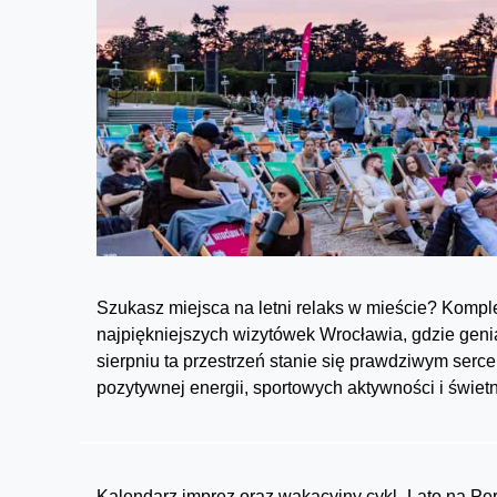
Szukasz miejsca na letni relaks w mieście? Komple
najpiękniejszych wizytówek Wrocławia, gdzie genial
sierpniu ta przestrzeń stanie się prawdziwym se
pozytywnej energii, sportowych aktywności i świetn
Kalendarz imprez oraz wakacyjny cykl „Lato na Per