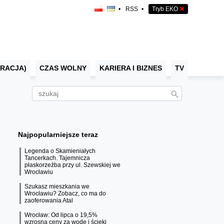
•
RSS
•
Tryb EKO
✖
RACJA)
CZAS WOLNY
KARIERA I BIZNES
TV
Najpopularniejsze teraz
Legenda o Skamieniałych
Tancerkach. Tajemnicza
płaskorzeźba przy ul. Szewskiej we
Wrocławiu
Szukasz mieszkania we
Wrocławiu? Zobacz, co ma do
zaoferowania Atal
Wrocław: Od lipca o 19,5%
wzrosną ceny za wodę i ścieki