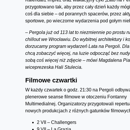
przygotowano tak, aby przez cały dzień każdy móg
coś dla siebie – od porannych spacerów, przez ak
sportowe, po wieczorne wydarzenia pod gołym ni
– Pergola już od 113 lat to niezmiennie po prostu n
chillout we Wrocławiu. Do wybitnej architektury i ko
dorzucamy program wydarzeń Lata na Pergoli. Dla t
chcą zobaczyć więcej, na luzie odpocząć bez nudy 
sobą coś więcej niż zdjęcie – mówi Magdalena Pi
wiceprezeska Hali Stulecia.
Filmowe czwartki
W każdy czwartek o godz. 21:30 na Pergoli odbyw
plenerowe seanse filmowe w otoczeniu Fontanny
Multimedialnej. Organizatorzy przygotowali repertu
nowych produkcjach z różnych gatunków filmowyc
2 VII – Challengers
9 VII – La Grazia