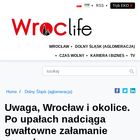
•
RSS
•
Tryb EKO
✖
WROCŁAW
•
DOLNY ŚLĄSK (AGLOMERACJA)
•
CZAS WOLNY
•
KARIERA I BIZNES
•
TV
Home
Dolny Śląsk (aglomeracja)
Uwaga, Wrocław i okolice.
Po upałach nadciąga
gwałtowne załamanie