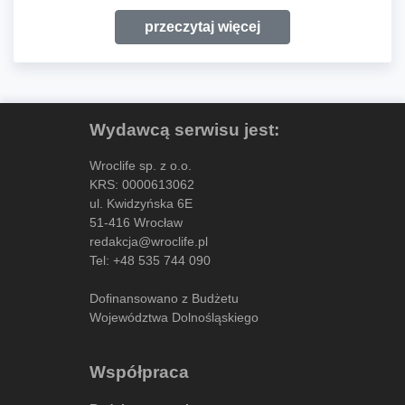
przeczytaj więcej
Wydawcą serwisu jest:
Wroclife sp. z o.o.
KRS: 0000613062
ul. Kwidzyńska 6E
51-416 Wrocław
redakcja@wroclife.pl
Tel:
+48 535 744 090
Dofinansowano z Budżetu
Województwa Dolnośląskiego
Współpraca