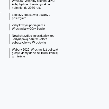
Wrocław: Wspólny bilet na MPK i
kolej będzie obowiązywał co
najmniej do 2030 roku
Lidl przy Rdestowej otwarty z
poślizgiem
Zabytkowym pociągiem z
Wrocławia w Góry Sowie
Nowi skrzydlaci mieszkańcy zoo.
Jedyną taką parę w Polsce
zobaczycie we Wrocławiu
Wybory 2025: Wrocław już policzył
głosy! Mamy dane ze 100% komisji
w mieście