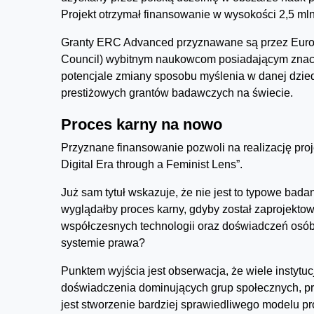
Projekt otrzymał finansowanie w wysokości 2,5 mln 
Granty ERC Advanced przyznawane są przez Eur
Council) wybitnym naukowcom posiadającym znacz
potencjale zmiany sposobu myślenia w danej dzied
prestiżowych grantów badawczych na świecie.
Proces karny na nowo
Przyznane finansowanie pozwoli na realizację pro
Digital Era through a Feminist Lens”.
Już sam tytuł wskazuje, że nie jest to typowe bada
wyglądałby proces karny, gdyby został zaprojekto
współczesnych technologii oraz doświadczeń osób i
systemie prawa?
Punktem wyjścia jest obserwacja, że wiele instytu
doświadczenia dominujących grup społecznych, pr
jest stworzenie bardziej sprawiedliwego modelu pr