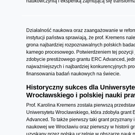
naukowczynią i ekspertką zajmującą się transform
Działalność naukowa oraz zaangażowanie w refo
instytucji państwa sprawiają, że prof. Kremens nal
grona najbardziej rozpoznawalnych polskich bada
karnego procesowego. Potwierdzeniem tej pozycji 
zdobycie prestiżowego grantu ERC Advanced, jed
najważniejszych i najbardziej konkurencyjnych p
finansowania badań naukowych na świecie.
Historyczny sukces dla Uniwersyte
Wrocławskiego i polskiej nauki pr
Prof. Karolina Kremens została pierwszą przedstaw
Uniwersytetu Wrocławskiego, która zdobyła grant
Advanced. To także pierwszy taki grant przyznany i
naukowej we Wrocławiu oraz pierwszy w historii g
uzyskany przez polską uczelnię w obszarze nauk 