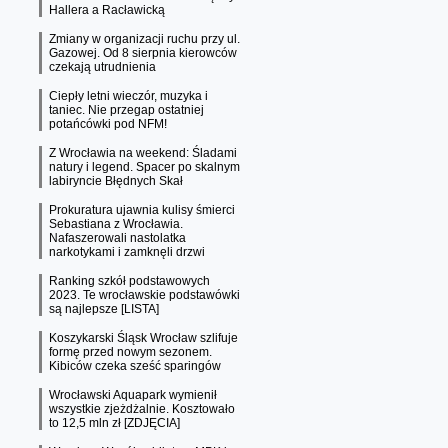
Hallera a Racławicką
Zmiany w organizacji ruchu przy ul.
Gazowej. Od 8 sierpnia kierowców
czekają utrudnienia
Ciepły letni wieczór, muzyka i
taniec. Nie przegap ostatniej
potańcówki pod NFM!
Z Wrocławia na weekend: Śladami
natury i legend. Spacer po skalnym
labiryncie Błędnych Skał
Prokuratura ujawnia kulisy śmierci
Sebastiana z Wrocławia.
Nafaszerowali nastolatka
narkotykami i zamknęli drzwi
Ranking szkół podstawowych
2023. Te wrocławskie podstawówki
są najlepsze [LISTA]
Koszykarski Śląsk Wrocław szlifuje
formę przed nowym sezonem.
Kibiców czeka sześć sparingów
Wrocławski Aquapark wymienił
wszystkie zjeżdżalnie. Kosztowało
to 12,5 mln zł [ZDJĘCIA]