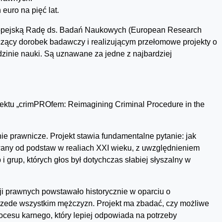
euro na pięć lat.
opejską Radę ds. Badań Naukowych (European Research
ący dorobek badawczy i realizującym przełomowe projekty o
zinie nauki. Są uznawane za jedne z najbardziej
jektu „crimPROfem: Reimagining Criminal Procedure in the
nie prawnicze. Projekt stawia fundamentalne pytanie: jak
wany od podstaw w realiach XXI wieku, z uwzględnieniem
 grup, których głos był dotychczas słabiej słyszalny w
cji prawnych powstawało historycznie w oparciu o
zede wszystkim mężczyzn. Projekt ma zbadać, czy możliwe
ocesu karnego, który lepiej odpowiada na potrzeby