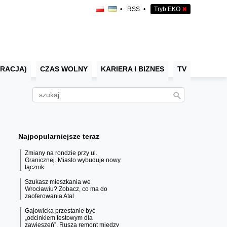
•
RSS
•
Tryb EKO
✖
RACJA)
CZAS WOLNY
KARIERA I BIZNES
TV
Najpopularniejsze teraz
Zmiany na rondzie przy ul.
Granicznej. Miasto wybuduje nowy
łącznik
Szukasz mieszkania we
Wrocławiu? Zobacz, co ma do
zaoferowania Atal
Gajowicka przestanie być
„odcinkiem testowym dla
zawieszeń”. Rusza remont między