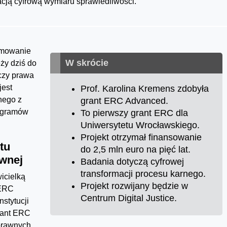
acją cyfrową wymiaru sprawiedliwości.
rmowanie
W skrócie
eży dziś do
czy prawa
jest
Prof. Karolina Kremens zdobyła
nego z
grant ERC Advanced.
rogramów
To pierwszy grant ERC dla
Uniwersytetu Wrocławskiego.
Projekt otrzymał finansowanie
tu
do 2,5 mln euro na pięć lat.
awnej
Badania dotyczą cyfrowej
transformacji procesu karnego.
icielką
Projekt rozwijany będzie w
 ERC
Centrum Digital Justice.
nstytucji
rant ERC
prawnych.