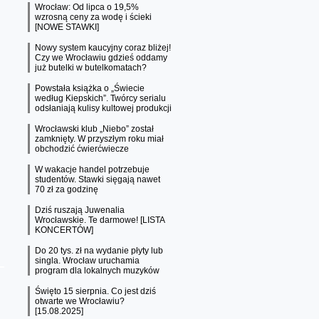
Wrocław: Od lipca o 19,5%
wzrosną ceny za wodę i ścieki
[NOWE STAWKI]
Nowy system kaucyjny coraz bliżej!
Czy we Wrocławiu gdzieś oddamy
już butelki w butelkomatach?
Powstała książka o „Świecie
według Kiepskich”. Twórcy serialu
odsłaniają kulisy kultowej produkcji
Wrocławski klub „Niebo” został
zamknięty. W przyszłym roku miał
obchodzić ćwierćwiecze
W wakacje handel potrzebuje
studentów. Stawki sięgają nawet
70 zł za godzinę
Dziś ruszają Juwenalia
Wrocławskie. Te darmowe! [LISTA
KONCERTÓW]
Do 20 tys. zł na wydanie płyty lub
singla. Wrocław uruchamia
program dla lokalnych muzyków
Święto 15 sierpnia. Co jest dziś
otwarte we Wrocławiu?
[15.08.2025]