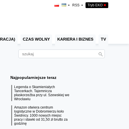
•
RSS
•
Tryb EKO
✖
RACJA)
CZAS WOLNY
KARIERA I BIZNES
TV
Najpopularniejsze teraz
Legenda o Skamieniałych
Tancerkach. Tajemnicza
płaskorzeźba przy ul. Szewskiej we
Wrocławiu
Amazon otwiera centrum
logistyczne w Dobromierzu koło
Świdnicy. 1000 nowych miejsc
pracy i stawki od 31,50 zł brutto za
godzinę