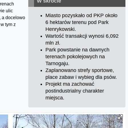
W skrócie
erenach
ie ulic
Miasto pozyskało od PKP około
, a docelowo
6 hektarów terenu pod Park
 w tym z
Henrykowski.
Wartość transakcji wynosi 6,092
mln zł.
Park powstanie na dawnych
terenach pokolejowych na
Tarnogaju.
Zaplanowano strefy sportowe,
place zabaw i wybieg dla psów.
Projekt ma zachować
postindustrialny charakter
miejsca.