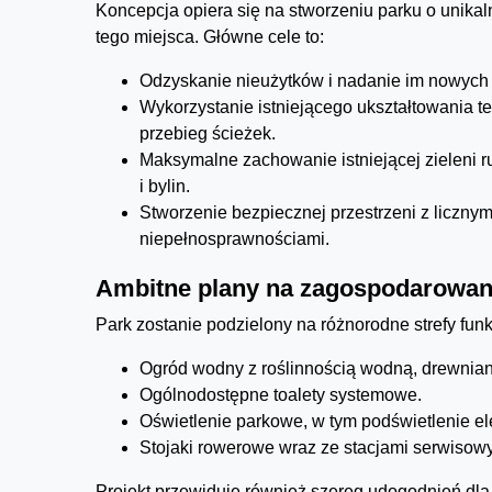
Koncepcja opiera się na stworzeniu parku o unika
tego miejsca. Główne cele to:
Odzyskanie nieużytków i nadanie im nowych 
Wykorzystanie istniejącego ukształtowania t
przebieg ścieżek.
Maksymalne zachowanie istniejącej zieleni ru
i bylin.
Stworzenie bezpiecznej przestrzeni z liczny
niepełnosprawnościami.
Ambitne plany na zagospodarowan
Park zostanie podzielony na różnorodne strefy funk
Ogród wodny z roślinnością wodną, drewnian
Ogólnodostępne toalety systemowe.
Oświetlenie parkowe, w tym podświetlenie e
Stojaki rowerowe wraz ze stacjami serwisow
Projekt przewiduje również szereg udogodnień dla