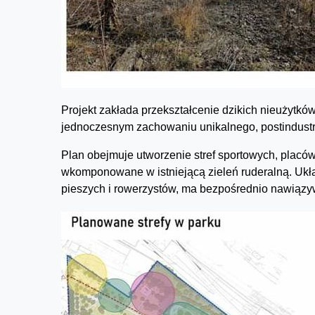
Projekt zakłada przekształcenie dzikich nieużytkó
jednoczesnym zachowaniu unikalnego, postindustr
Plan obejmuje utworzenie stref sportowych, placó
wkomponowane w istniejącą zieleń ruderalną. Ukła
pieszych i rowerzystów, ma bezpośrednio nawiązyw