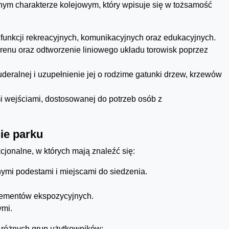
lnym charakterze kolejowym, który wpisuje się w tożsamość
funkcji rekreacyjnych, komunikacyjnych oraz edukacyjnych.
erenu oraz odtworzenie liniowego układu torowisk poprzez
deralnej i uzupełnienie jej o rodzime gatunki drzew, krzewów
mi wejściami, dostosowanej do potrzeb osób z
ie parku
cjonalne, w których mają znaleźć się:
ymi podestami i miejscami do siedzenia.
lementów ekspozycyjnych.
ymi.
 różnych grup użytkowników: