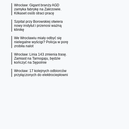
Wrocław: Gigant branży AGD
zamyka fabrykę na Zakrzowie.
Kilkaset osób straci pracę
Szpital przy Borowskiej otwiera
nowy instytut i przenosi ważną
klinikę
We Wrocławiu miały odbyć się
nielegalne wyścigi? Policja w porę
zrobiła nalot
Wrocław: Linia 143 zmienia trasę.
Zamiast na Tarnogaju, będzie
kończyć na Sępolnie
Wrocław: 17 kolejnych odbiorców
przyłączonych do elektrociepłowni