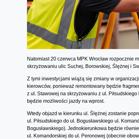
Natomiast 20 czerwca MPK Wrocław rozpocznie mo
skrzyżowaniu ulic Suchej, Borowskiej, Ślężnej i S
Z tymi inwestycjami wiążą się zmiany w organizacj
kierowców, ponieważ remontowany będzie fragment t
z ul. Stawowej na skrzyżowaniu z ul. Piłsudskieg
będzie możliwości jazdy na wprost.
Wtedy objazd w kierunku ul. Ślężnej zostanie po
ul. Piłsudskiego do ul. Bogusławskiego ul. Komand
Bogusławskiego). Jednokierunkowa będzie również
ul. Komandorskiej do ul. Peronowej (obecnie obow