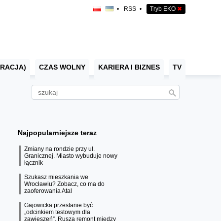
•
RSS
•
Tryb EKO
✖
RACJA)
CZAS WOLNY
KARIERA I BIZNES
TV
Najpopularniejsze teraz
Zmiany na rondzie przy ul.
Granicznej. Miasto wybuduje nowy
łącznik
Szukasz mieszkania we
Wrocławiu? Zobacz, co ma do
zaoferowania Atal
Gajowicka przestanie być
„odcinkiem testowym dla
zawieszeń”. Rusza remont między