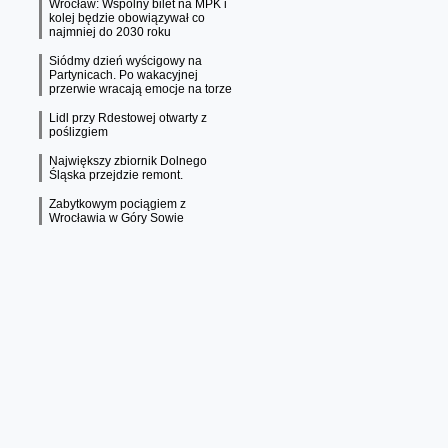
Wrocław: Wspólny bilet na MPK i
kolej będzie obowiązywał co
najmniej do 2030 roku
Siódmy dzień wyścigowy na
Partynicach. Po wakacyjnej
przerwie wracają emocje na torze
Lidl przy Rdestowej otwarty z
poślizgiem
Największy zbiornik Dolnego
Śląska przejdzie remont.
Zabytkowym pociągiem z
Wrocławia w Góry Sowie