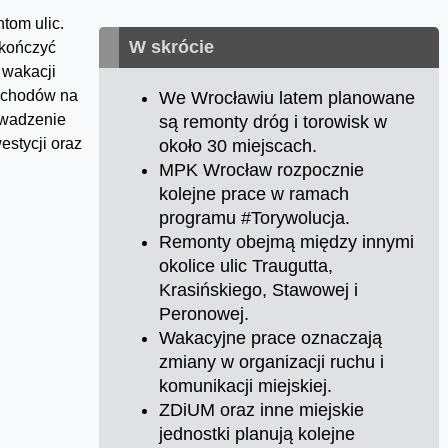
tom ulic.
W skrócie
akończyć
 wakacji
mochodów na
We Wrocławiu latem planowane
owadzenie
są remonty dróg i torowisk w
stycji oraz
około 30 miejscach.
MPK Wrocław rozpocznie
kolejne prace w ramach
programu #Torywolucja.
Remonty obejmą między innymi
okolice ulic Traugutta,
Krasińskiego, Stawowej i
Peronowej.
Wakacyjne prace oznaczają
zmiany w organizacji ruchu i
komunikacji miejskiej.
ZDiUM oraz inne miejskie
jednostki planują kolejne