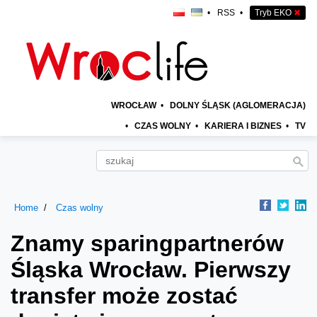
•
RSS
•
Tryb EKO
✖
WROCŁAW
•
DOLNY ŚLĄSK (AGLOMERACJA)
•
CZAS WOLNY
•
KARIERA I BIZNES
•
TV
Home
Czas wolny
Znamy sparingpartnerów
Śląska Wrocław. Pierwszy
transfer może zostać