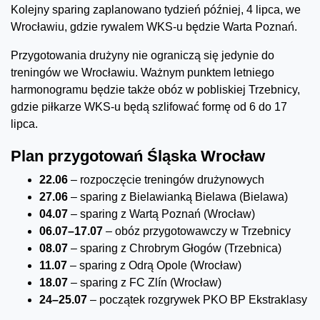
Kolejny sparing zaplanowano tydzień później, 4 lipca, we
Wrocławiu, gdzie rywalem WKS-u będzie Warta Poznań.
Przygotowania drużyny nie ograniczą się jedynie do
treningów we Wrocławiu. Ważnym punktem letniego
harmonogramu będzie także obóz w pobliskiej Trzebnicy,
gdzie piłkarze WKS-u będą szlifować formę od 6 do 17
lipca.
Plan przygotowań Śląska Wrocław
22.06
– rozpoczęcie treningów drużynowych
27.06
– sparing z Bielawianką Bielawa (Bielawa)
04.07
– sparing z Wartą Poznań (Wrocław)
06.07–17.07
– obóz przygotowawczy w Trzebnicy
08.07
– sparing z Chrobrym Głogów (Trzebnica)
11.07
– sparing z Odrą Opole (Wrocław)
18.07
– sparing z FC Zlín (Wrocław)
24–25.07
– początek rozgrywek PKO BP Ekstraklasy