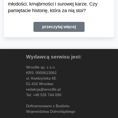
młodości, krnąbrności i surowej karze. Czy
pamiętacie historię, która za nią stoi?
przeczytaj więcej
Wydawcą serwisu jest:
Wroclife sp. z o.o.
KRS: 0000613062
ul. Kwidzyńska 6E
51-416 Wrocław
redakcja@wroclife.pl
Tel:
+48 535 744 090
Dofinansowano z Budżetu
Województwa Dolnośląskiego