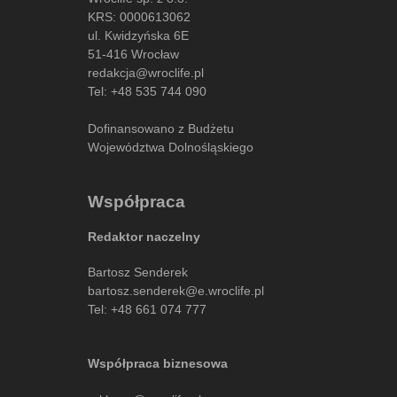
KRS: 0000613062
ul. Kwidzyńska 6E
51-416 Wrocław
redakcja@wroclife.pl
Tel:
+48 535 744 090
Dofinansowano z Budżetu
Województwa Dolnośląskiego
Współpraca
Redaktor naczelny
Bartosz Senderek
bartosz.senderek@e.wroclife.pl
Tel:
+48 661 074 777
Współpraca biznesowa