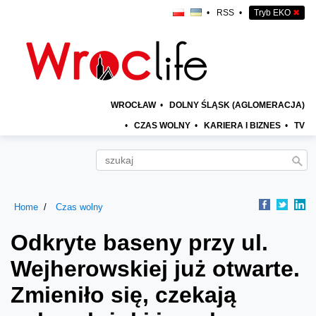
•
RSS
•
Tryb EKO
✖
WROCŁAW
•
DOLNY ŚLĄSK (AGLOMERACJA)
•
CZAS WOLNY
•
KARIERA I BIZNES
•
TV
Home
Czas wolny
Odkryte baseny przy ul.
Wejherowskiej już otwarte.
Zmieniło się, czekają