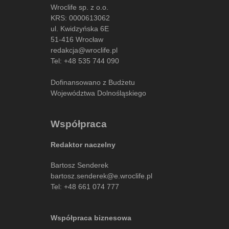
Wroclife sp. z o.o.
KRS: 0000613062
ul. Kwidzyńska 6E
51-416 Wrocław
redakcja@wroclife.pl
Tel:
+48 535 744 090
Dofinansowano z Budżetu
Województwa Dolnośląskiego
Współpraca
Redaktor naczelny
Bartosz Senderek
bartosz.senderek@e.wroclife.pl
Tel:
+48 661 074 777
Współpraca biznesowa