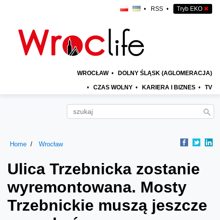
•
RSS
•
Tryb EKO
✖
WROCŁAW
•
DOLNY ŚLĄSK (AGLOMERACJA)
•
CZAS WOLNY
•
KARIERA I BIZNES
•
TV
Home
Wrocław
Ulica Trzebnicka zostanie
wyremontowana. Mosty
Trzebnickie muszą jeszcze