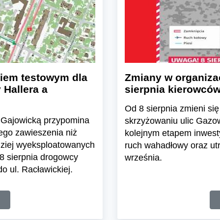
kiem testowym dla
Zmiany w organizac
Hallera a
sierpnia kierowców
Od 8 sierpnia zmieni s
cą Gajowicką przypomina
skrzyżowaniu ulic Gazow
ego zawieszenia niż
kolejnym etapem inwest
rdziej wyeksploatowanych
ruch wahadłowy oraz utr
8 sierpnia drogowcy
września.
o ul. Racławickiej.