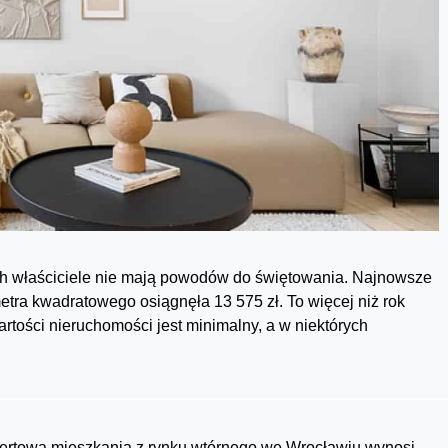
ch właściciele nie mają powodów do świętowania. Najnowsze
tra kwadratowego osiągnęła 13 575 zł. To więcej niż rok
artości nieruchomości jest minimalny, a w niektórych
ertowa mieszkania z rynku wtórnego we Wrocławiu wynosi