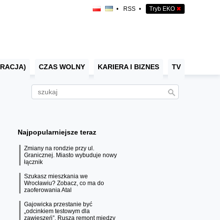
•
RSS
•
Tryb EKO
✖
RACJA)
CZAS WOLNY
KARIERA I BIZNES
TV
Najpopularniejsze teraz
Zmiany na rondzie przy ul.
Granicznej. Miasto wybuduje nowy
łącznik
Szukasz mieszkania we
Wrocławiu? Zobacz, co ma do
zaoferowania Atal
Gajowicka przestanie być
„odcinkiem testowym dla
zawieszeń”. Rusza remont między