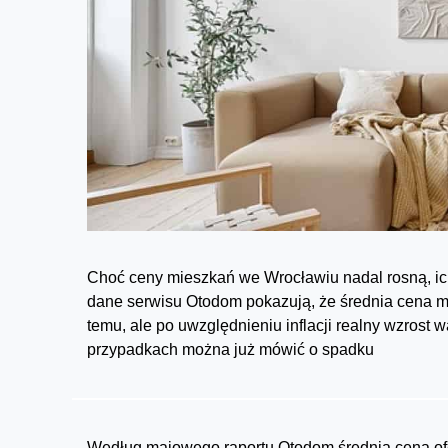
Choć ceny mieszkań we Wrocławiu nadal rosną, i
dane serwisu Otodom pokazują, że średnia cena me
temu, ale po uwzględnieniu inflacji realny wzrost w
przypadkach można już mówić o spadku
Według majowego raportu Otodom średnia cena of