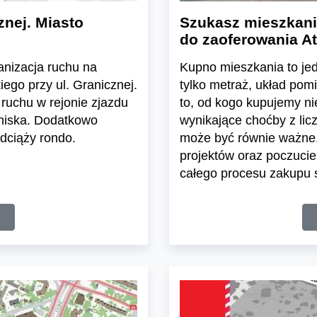
znej. Miasto
Szukasz mieszkani
do zaoferowania At
ganizacja ruchu na
Kupno mieszkania to jedn
ego przy ul. Granicznej.
tylko metraż, układ pom
ruchu w rejonie zjazdu
to, od kogo kupujemy n
tniska. Dodatkowo
wynikające choćby z lic
dciąży rondo.
może być równie ważne.
projektów oraz poczuci
całego procesu zakupu s