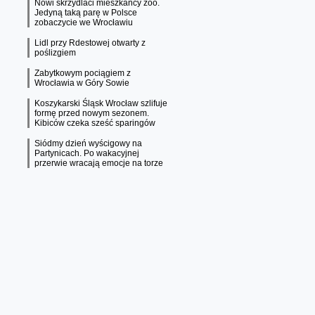
Nowi skrzydlaci mieszkańcy zoo.
Jedyną taką parę w Polsce
zobaczycie we Wrocławiu
Lidl przy Rdestowej otwarty z
poślizgiem
Zabytkowym pociągiem z
Wrocławia w Góry Sowie
Koszykarski Śląsk Wrocław szlifuje
formę przed nowym sezonem.
Kibiców czeka sześć sparingów
Siódmy dzień wyścigowy na
Partynicach. Po wakacyjnej
przerwie wracają emocje na torze