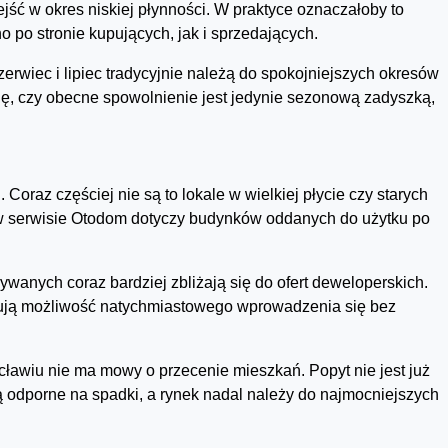
jść w okres niskiej płynności. W praktyce oznaczałoby to
o po stronie kupujących, jak i sprzedających.
rwiec i lipiec tradycyjnie należą do spokojniejszych okresów
ię, czy obecne spowolnienie jest jedynie sezonową zadyszką,
 Coraz częściej nie są to lokale w wielkiej płycie czy starych
h w serwisie Otodom dotyczy budynków oddanych do użytku po
wanych coraz bardziej zbliżają się do ofert deweloperskich.
kują możliwość natychmiastowego wprowadzenia się bez
cławiu nie ma mowy o przecenie mieszkań. Popyt nie jest już
ją odporne na spadki, a rynek nadal należy do najmocniejszych