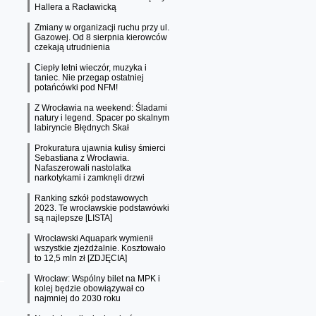
Hallera a Racławicką
Zmiany w organizacji ruchu przy ul.
Gazowej. Od 8 sierpnia kierowców
czekają utrudnienia
Ciepły letni wieczór, muzyka i
taniec. Nie przegap ostatniej
potańcówki pod NFM!
Z Wrocławia na weekend: Śladami
natury i legend. Spacer po skalnym
labiryncie Błędnych Skał
Prokuratura ujawnia kulisy śmierci
Sebastiana z Wrocławia.
Nafaszerowali nastolatka
narkotykami i zamknęli drzwi
Ranking szkół podstawowych
2023. Te wrocławskie podstawówki
są najlepsze [LISTA]
Wrocławski Aquapark wymienił
wszystkie zjeżdżalnie. Kosztowało
to 12,5 mln zł [ZDJĘCIA]
Wrocław: Wspólny bilet na MPK i
kolej będzie obowiązywał co
najmniej do 2030 roku