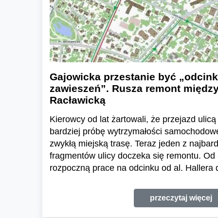
Gajowicka przestanie być „odcin
zawieszeń”. Rusza remont między 
Racławicką
Kierowcy od lat żartowali, że przejazd uli
bardziej próbę wytrzymałości samochodow
zwykłą miejską trasę. Teraz jeden z najba
fragmentów ulicy doczeka się remontu. Od 
rozpoczną prace na odcinku od al. Hallera d
przeczytaj więcej