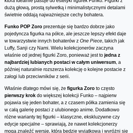
która idealnie pasuje do estetyki figurek Funko. Figurki z
dużą głową, prostą sylwetką i minimalistycznymi detalami
świetnie oddają najważniejsze cechy bohatera.
Funko POP Zoro
prezentuje się bardzo dobrze jako
pojedyncza figurka na półce, ale jeszcze lepszy efekt daje
w towarzystwie innych bohaterów z
One Piece
, takich jak
Luffy, Sanji czy Nami. Wielu kolekcjonerów zaczyna
właśnie od jednej figurki Zoro, ponieważ jest to
jedna z
najbardziej lubianych postaci w całym uniwersum
, a
później naturalnie rozszerza kolekcję o kolejne postacie z
załogi lub przeciwników z serii.
Właśnie dlatego mówi się, że
figurka Zoro
to często
pierwszy krok
do większej kolekcji Funko – najpierw
pojawia się jeden bohater, a z czasem półka zamienia się
w całą galerię postaci z ulubionego anime. Dodatkowo
różne warianty tej figurki – klasyczne, ekskluzywne czy
edycje specjalne – sprawiają, że nawet kolekcjonerzy
mogą znaleźć wersję, która będzie wyjątkowa i wyróżni się