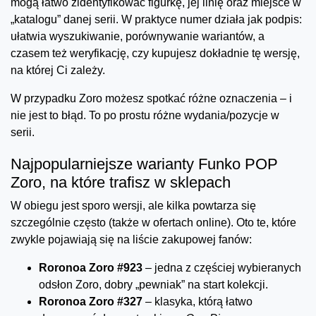
mogą łatwo zidentyfikować figurkę, jej linię oraz miejsce w
„katalogu” danej serii. W praktyce numer działa jak podpis:
ułatwia wyszukiwanie, porównywanie wariantów, a
czasem też weryfikację, czy kupujesz dokładnie tę wersję,
na której Ci zależy.
W przypadku Zoro możesz spotkać różne oznaczenia – i
nie jest to błąd. To po prostu różne wydania/pozycje w
serii.
Najpopularniejsze warianty Funko POP
Zoro, na które trafisz w sklepach
W obiegu jest sporo wersji, ale kilka powtarza się
szczególnie często (także w ofertach online). Oto te, które
zwykle pojawiają się na liście zakupowej fanów:
Roronoa Zoro #923
– jedna z częściej wybieranych
odsłon Zoro, dobry „pewniak” na start kolekcji.
Roronoa Zoro #327
– klasyka, którą łatwo