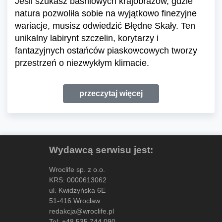
Jeśli szukasz baśniowych krajobrazów, gdzie
natura pozwoliła sobie na wyjątkowo finezyjne
wariacje, musisz odwiedzić Błędne Skały. Ten
unikalny labirynt szczelin, korytarzy i
fantazyjnych ostańców piaskowcowych tworzy
przestrzeń o niezwykłym klimacie.
przeczytaj więcej
Wydawcą serwisu jest:
Wroclife sp. z o.o.
KRS: 0000613062
ul. Kwidzyńska 6E
51-416 Wrocław
redakcja@wroclife.pl
Tel:
+48 535 744 090