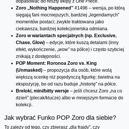
dopasować do reszty ekipy z
One Piece
.
Zoro „Nothing Happened”
#1496 – wersja, po którą
sięgają fani mocniejszych, bardziej „legendarnych”
momentów postaci; zwykle traktowana jako
ciekawsza, bardziej kolekcjonerska odmiana.
Zoro w wariantach specjalnych (np. Exclusive,
Chase, Glow)
– edycje, które kuszą detalami (inny
efekt, wykończenie, „wow” na półce) i często szybciej
znikają z dostępności.
POP Moment: Roronoa Zoro vs. King
(Unmasked)
– propozycja dla osób, które wolą
większą scenkę niż pojedynczą figurkę; świetna na
ekspozycję, bo od razu buduje „historię” na półce.
Breloki, mini/bitty wersje
– jeśli chcesz Zoro „na co
dzień” (plecak/klucze) albo w mniejszym formacie do
kolekcji.
Jak wybrać Funko POP Zoro dla siebie?
To zależy od tego, czy zbierasz „dla frajdy”, czy