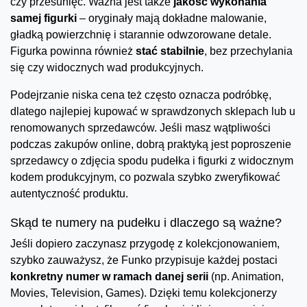
czy przesunięć. Ważna jest także
jakość wykonania
samej figurki
– oryginały mają dokładne malowanie,
gładką powierzchnię i starannie odwzorowane detale.
Figurka powinna również
stać stabilnie
, bez przechylania
się czy widocznych wad produkcyjnych.
Podejrzanie niska cena też często oznacza podróbkę,
dlatego najlepiej kupować w sprawdzonych sklepach lub u
renomowanych sprzedawców. Jeśli masz wątpliwości
podczas zakupów online, dobrą praktyką jest poproszenie
sprzedawcy o zdjęcia spodu pudełka i figurki z widocznym
kodem produkcyjnym, co pozwala szybko zweryfikować
autentyczność produktu.
Skąd te numery na pudełku i dlaczego są ważne?
Jeśli dopiero zaczynasz przygodę z kolekcjonowaniem,
szybko zauważysz, że Funko przypisuje każdej postaci
konkretny numer w ramach danej serii
(np. Animation,
Movies, Television, Games). Dzięki temu kolekcjonerzy