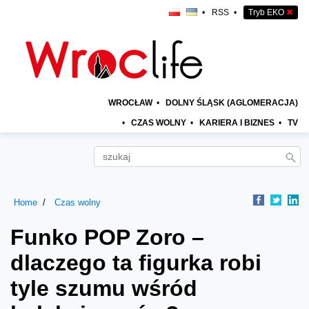
•
RSS
•
Tryb EKO
✖
WROCŁAW
•
DOLNY ŚLĄSK (AGLOMERACJA)
•
CZAS WOLNY
•
KARIERA I BIZNES
•
TV
Home
Czas wolny
Funko POP Zoro –
dlaczego ta figurka robi
tyle szumu wśród