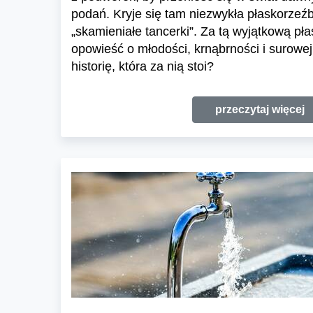
podań. Kryje się tam niezwykła płaskorzeź
„skamieniałe tancerki”. Za tą wyjątkową pła
opowieść o młodości, krnąbrności i surowej
historię, która za nią stoi?
przeczytaj więcej