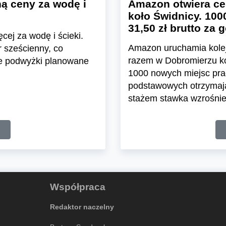
ą ceny za wodę i
Amazon otwiera ce
koło Świdnicy. 100
31,50 zł brutto za 
cej za wodę i ścieki.
Amazon uruchamia kolej
 sześcienny, co
razem w Dobromierzu koł
e podwyżki planowane
1000 nowych miejsc pra
podstawowych otrzymają 
stażem stawka wzrośnie 
Współpraca
Redaktor naczelny