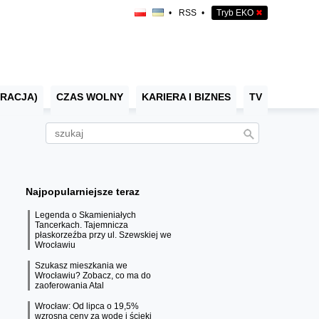
•
RSS
•
Tryb EKO
✖
RACJA)
CZAS WOLNY
KARIERA I BIZNES
TV
Najpopularniejsze teraz
Legenda o Skamieniałych
Tancerkach. Tajemnicza
płaskorzeźba przy ul. Szewskiej we
Wrocławiu
Szukasz mieszkania we
Wrocławiu? Zobacz, co ma do
zaoferowania Atal
Wrocław: Od lipca o 19,5%
wzrosną ceny za wodę i ścieki