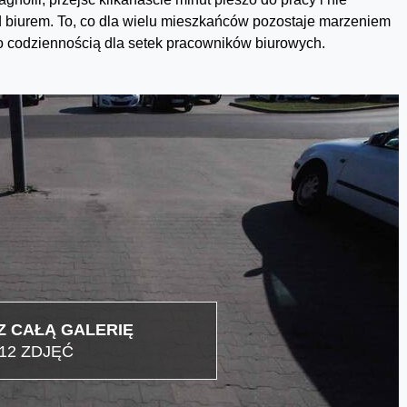
d biurem. To, co dla wielu mieszkańców pozostaje marzeniem
ło codziennością dla setek pracowników biurowych.
 CAŁĄ GALERIĘ
12 ZDJĘĆ