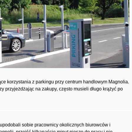
ce korzystania z parkingu przy centrum handlowym Magnolia.
zy przyjeżdżając na zakupy, często musieli długo krążyć po
 upodobali sobie pracownicy okolicznych biurowców i
nolii, przejść kilkanaście minut pieszo do pracy i nie