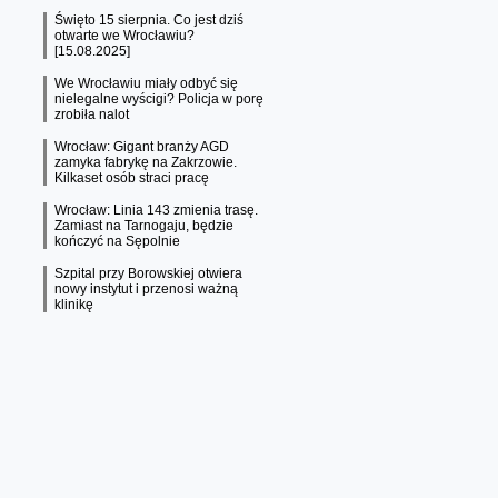
Święto 15 sierpnia. Co jest dziś
otwarte we Wrocławiu?
[15.08.2025]
We Wrocławiu miały odbyć się
nielegalne wyścigi? Policja w porę
zrobiła nalot
Wrocław: Gigant branży AGD
zamyka fabrykę na Zakrzowie.
Kilkaset osób straci pracę
Wrocław: Linia 143 zmienia trasę.
Zamiast na Tarnogaju, będzie
kończyć na Sępolnie
Szpital przy Borowskiej otwiera
nowy instytut i przenosi ważną
klinikę