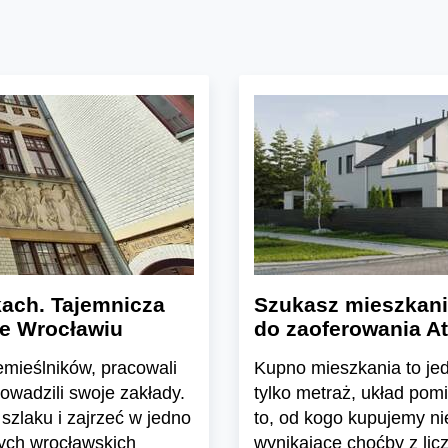
ach. Tajemnicza
Szukasz mieszkani
we Wrocławiu
do zaoferowania At
emieślników, pracowali
Kupno mieszkania to jedn
rowadzili swoje zakłady.
tylko metraż, układ pom
szlaku i zajrzeć w jedno
to, od kogo kupujemy n
nych wrocławskich
wynikające choćby z lic