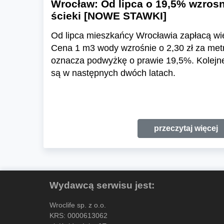
Wrocław: Od lipca o 19,5% wzrosn
ścieki [NOWE STAWKI]
Od lipca mieszkańcy Wrocławia zapłacą wię
Cena 1 m3 wody wzrośnie o 2,30 zł za metr
oznacza podwyżkę o prawie 19,5%. Kolejn
są w następnych dwóch latach.
przeczytaj więcej
Wydawcą serwisu jest:
Wroclife sp. z o.o.
KRS: 0000613062