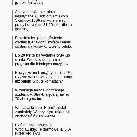
[NOWE STAWKI]
Amazon otwiera centrum
logistyczne w Dobromierzu koło
Świdnicy. 1000 nowych miejsc
pracy i stawki od 31,50 zł brutto za
godzinę
Powstała książka o „Świecie
według Kiepskich”. Twórcy serialu
odsłaniają kulisy kultowej produkcji
Do 20 tys. zł na wydanie płyty lub
singla. Wrocław uruchamia
program dla lokalnych muzyków
Nowy system kaucyjny coraz bliżej!
Czy we Wrocławiu gdzieś oddamy
już butelki w butelkomatach?
W wakacje handel potrzebuje
studentów. Stawki sięgają nawet
70 zł za godzinę
Wrocławski klub „Niebo” został
zamknięty. W przyszłym roku miał
obchodzić ćwierćwiecze
Dziś ruszają Juwenalia
Wrocławskie. Te darmowe! [LISTA
KONCERTÓW]