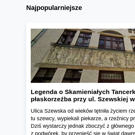
Najpopularniejsze
Legenda o Skamieniałych Tancerk
płaskorzeźba przy ul. Szewskiej 
Ulica Szewska od wieków tętniła życiem rz
tu szewcy, wypiekali piekarze, a rzeźnicy p
Dziś wystarczy jednak zboczyć z głównego 
z podwórek, by przenieść się w świat daw