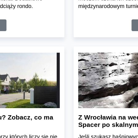
dciąży rondo.
międzynarodowym turnie
u? Zobacz, co ma
Z Wrocławia na wee
Spacer po skalnym
zy których liczy się nie
Jeśli szukasz baśniowyc