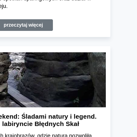
ju.
przeczytaj więcej
kend: Śladami natury i legend.
 labiryncie Błędnych Skał
h krajobrazów, gdzie natura pozwoliła