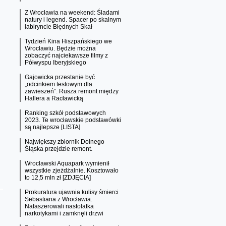
Z Wrocławia na weekend: Śladami
natury i legend. Spacer po skalnym
labiryncie Błędnych Skał
Tydzień Kina Hiszpańskiego we
Wrocławiu. Będzie można
zobaczyć najciekawsze filmy z
Półwyspu Iberyjskiego
Gajowicka przestanie być
„odcinkiem testowym dla
zawieszeń”. Rusza remont między
Hallera a Racławicką
Ranking szkół podstawowych
2023. Te wrocławskie podstawówki
są najlepsze [LISTA]
Największy zbiornik Dolnego
Śląska przejdzie remont.
Wrocławski Aquapark wymienił
wszystkie zjeżdżalnie. Kosztowało
to 12,5 mln zł [ZDJĘCIA]
Prokuratura ujawnia kulisy śmierci
Sebastiana z Wrocławia.
Nafaszerowali nastolatka
narkotykami i zamknęli drzwi