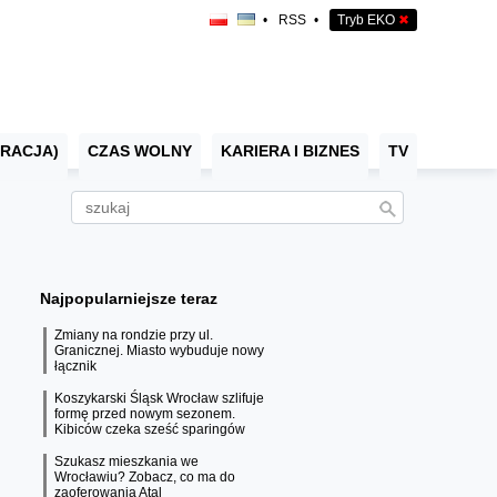
•
RSS
•
Tryb EKO
✖
RACJA)
CZAS WOLNY
KARIERA I BIZNES
TV
Najpopularniejsze teraz
Zmiany na rondzie przy ul.
Granicznej. Miasto wybuduje nowy
łącznik
Koszykarski Śląsk Wrocław szlifuje
formę przed nowym sezonem.
Kibiców czeka sześć sparingów
Szukasz mieszkania we
Wrocławiu? Zobacz, co ma do
zaoferowania Atal