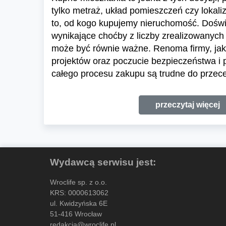
tylko metraż, układ pomieszczeń czy lokali
to, od kogo kupujemy nieruchomość. Dośw
wynikające choćby z liczby zrealizowanych 
może być równie ważne. Renoma firmy, jak
projektów oraz poczucie bezpieczeństwa i
całego procesu zakupu są trudne do przece
przeczytaj więcej
Wydawcą serwisu jest:
Wroclife sp. z o.o.
KRS: 0000613062
ul. Kwidzyńska 6E
51-416 Wrocław
redakcja@wroclife.pl