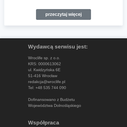
przeczytaj więcej
Wydawcą serwisu jest:
Wroclife sp. z o.o.
KRS: 0000613062
ul. Kwidzyńska 6E
51-416 Wrocław
redakcja@wroclife.pl
Tel:
+48 535 744 090
Dofinansowano z Budżetu
Województwa Dolnośląskiego
Współpraca