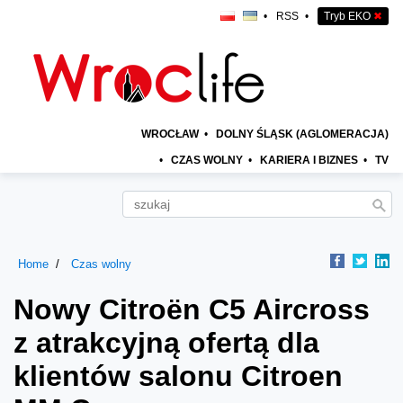
•
RSS
•
Tryb EKO
✖
WROCŁAW
•
DOLNY ŚLĄSK (AGLOMERACJA)
•
CZAS WOLNY
•
KARIERA I BIZNES
•
TV
Home
Czas wolny
Nowy Citroën C5 Aircross
z atrakcyjną ofertą dla
klientów salonu Citroen