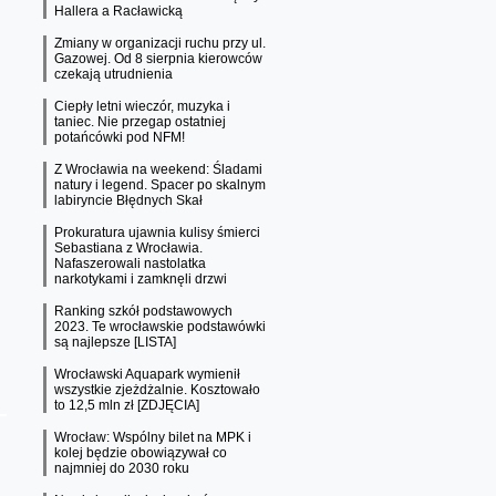
Hallera a Racławicką
Zmiany w organizacji ruchu przy ul.
Gazowej. Od 8 sierpnia kierowców
czekają utrudnienia
Ciepły letni wieczór, muzyka i
taniec. Nie przegap ostatniej
potańcówki pod NFM!
Z Wrocławia na weekend: Śladami
natury i legend. Spacer po skalnym
labiryncie Błędnych Skał
Prokuratura ujawnia kulisy śmierci
Sebastiana z Wrocławia.
Nafaszerowali nastolatka
narkotykami i zamknęli drzwi
Ranking szkół podstawowych
2023. Te wrocławskie podstawówki
są najlepsze [LISTA]
Wrocławski Aquapark wymienił
wszystkie zjeżdżalnie. Kosztowało
to 12,5 mln zł [ZDJĘCIA]
Wrocław: Wspólny bilet na MPK i
kolej będzie obowiązywał co
najmniej do 2030 roku