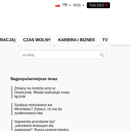
•
RSS
•
Tryb EKO
✖
RACJA)
CZAS WOLNY
KARIERA I BIZNES
TV
Najpopularniejsze teraz
Zmiany na rondzie przy ul.
Granicznej. Miasto wybuduje nowy
łącznik
Szukasz mieszkania we
Wrocławiu? Zobacz, co ma do
zaoferowania Atal
Gajowicka przestanie być
„odcinkiem testowym dla
zawieszeń”. Rusza remont między