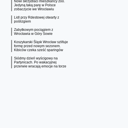
Nowi skrzydlaci mieszkańcy zoo.
Jedyną taką parę w Polsce
zobaczycie we Wrocławiu
Lidl przy Rdestowej otwarty z
poślizgiem
Zabytkowym pociągiem z
Wrocławia w Góry Sowie
Koszykarski Śląsk Wrocław szlifuje
formę przed nowym sezonem.
Kibiców czeka sześć sparingów
Siódmy dzień wyścigowy na
Partynicach. Po wakacyjnej
przerwie wracają emocje na torze