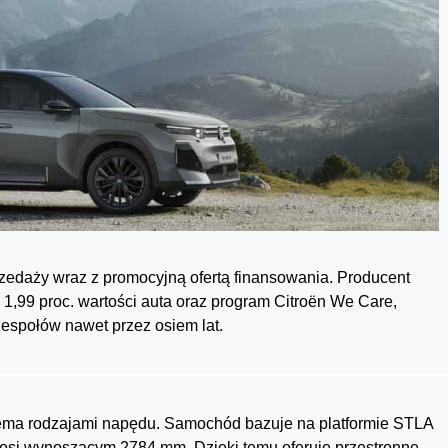
rzedaży wraz z promocyjną ofertą finansowania. Producent
1,99 proc. wartości auta oraz program Citroën We Care,
społów nawet przez osiem lat.
rzema rodzajami napędu. Samochód bazuje na platformie STLA
 osi wynoszącym 2784 mm. Dzięki temu oferuje przestronne