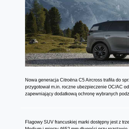
Nowa generacja Citroëna C5 Aircross trafiła do sp
przygotował m.in. roczne ubezpieczenie OC/AC od 
zapewniający dodatkową ochronę wybranych podze
Flagowy SUV francuskiej marki dostępny jest z t
Medium i mierzy 4652 mm długości przy rozstawie