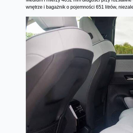
wnętrze i bagażnik o pojemności 651 litrów, niezal