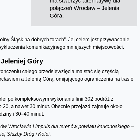
ma stworzyć alternatywę dla
połączeń Wrocław – Jelenia
Góra.
lny Śląsk na dobrych torach”. Jej celem jest przywracanie
 wykluczenia komunikacyjnego mniejszych miejscowości.
Jeleniej Góry
akończeniu całego przedsięwzięcia ma stać się częścią
ławiem a Jelenią Górą, omijającego ograniczenia na trasie
olei po kompleksowym wykonaniu linii 302 podróż z
o 20, a nawet 30 minut. Obecnie przejazd zajmuje około
dziny i 30–40 minut.
ńców Wrocławia i impuls dla terenów powiatu karkonoskiego –
ej Służby Dróg i Kolei.