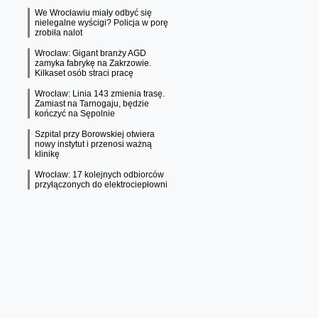
We Wrocławiu miały odbyć się
nielegalne wyścigi? Policja w porę
zrobiła nalot
Wrocław: Gigant branży AGD
zamyka fabrykę na Zakrzowie.
Kilkaset osób straci pracę
Wrocław: Linia 143 zmienia trasę.
Zamiast na Tarnogaju, będzie
kończyć na Sępolnie
Szpital przy Borowskiej otwiera
nowy instytut i przenosi ważną
klinikę
Wrocław: 17 kolejnych odbiorców
przyłączonych do elektrociepłowni