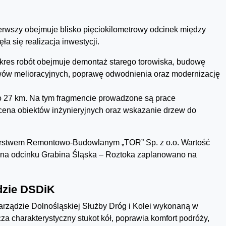
erwszy obejmuje blisko pięciokilometrowy odcinek między
a się realizacja inwestycji.
kres robót obejmuje demontaż starego torowiska, budowę
wów melioracyjnych, poprawę odwodnienia oraz modernizację
o 27 km. Na tym fragmencie prowadzone są prace
cena obiektów inżynieryjnych oraz wskazanie drzew do
orstwem Remontowo-Budowlanym „TOR” Sp. z o.o. Wartość
c na odcinku Grabina Śląska – Roztoka zaplanowano na
dzie DSDiK
arządzie Dolnośląskiej Służby Dróg i Kolei wykonaną w
za charakterystyczny stukot kół, poprawia komfort podróży,