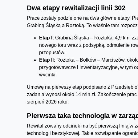
Dwa etapy rewitalizacji linii 302
Prace zostały podzielone na dwa główne etapy. Pi
Grabiną Śląską a Roztoką. To właśnie tam rozpoczęł
Etap I:
Grabina Śląska – Roztoka, 4,9 km. Za
nowego toru wraz z podsypką, odmulenie ro
przepustów.
Etap II:
Roztoka – Bolków – Marciszów, okoł
przygotowawcze i inwentaryzacyjne, w tym o
wycinki.
Umowę na pierwszy etap podpisano z Przedsiębi
zadania wynosi około 14 mln zł. Zakończenie pra
sierpień 2026 roku.
Pierwsza taka technologia w zarzą
Rewitalizowany odcinek ma być pierwszą linią w z
technologii bezstykowej. Takie rozwiązanie ogranic