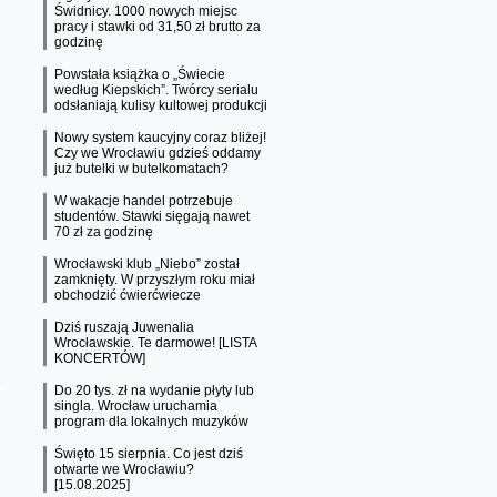
Świdnicy. 1000 nowych miejsc
pracy i stawki od 31,50 zł brutto za
godzinę
Powstała książka o „Świecie
według Kiepskich”. Twórcy serialu
odsłaniają kulisy kultowej produkcji
Nowy system kaucyjny coraz bliżej!
Czy we Wrocławiu gdzieś oddamy
już butelki w butelkomatach?
W wakacje handel potrzebuje
studentów. Stawki sięgają nawet
70 zł za godzinę
Wrocławski klub „Niebo” został
zamknięty. W przyszłym roku miał
obchodzić ćwierćwiecze
Dziś ruszają Juwenalia
Wrocławskie. Te darmowe! [LISTA
KONCERTÓW]
Do 20 tys. zł na wydanie płyty lub
singla. Wrocław uruchamia
program dla lokalnych muzyków
Święto 15 sierpnia. Co jest dziś
otwarte we Wrocławiu?
[15.08.2025]