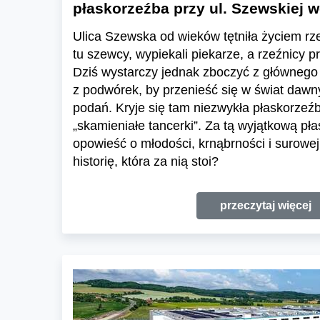
płaskorzeźba przy ul. Szewskiej 
Ulica Szewska od wieków tętniła życiem rz
tu szewcy, wypiekali piekarze, a rzeźnicy p
Dziś wystarczy jednak zboczyć z głównego 
z podwórek, by przenieść się w świat daw
podań. Kryje się tam niezwykła płaskorzeź
„skamieniałe tancerki”. Za tą wyjątkową pła
opowieść o młodości, krnąbrności i surowej
historię, która za nią stoi?
przeczytaj więcej