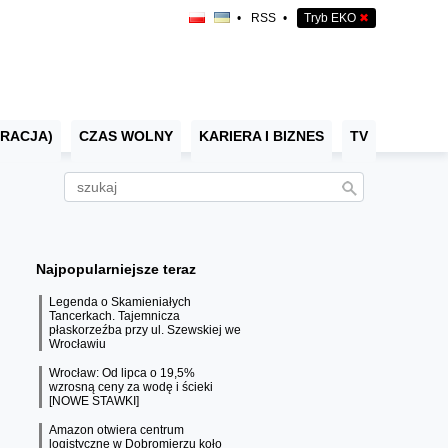
•
RSS
•
Tryb EKO
✖
RACJA)
CZAS WOLNY
KARIERA I BIZNES
TV
Najpopularniejsze teraz
Legenda o Skamieniałych
Tancerkach. Tajemnicza
płaskorzeźba przy ul. Szewskiej we
Wrocławiu
Wrocław: Od lipca o 19,5%
wzrosną ceny za wodę i ścieki
[NOWE STAWKI]
Amazon otwiera centrum
logistyczne w Dobromierzu koło