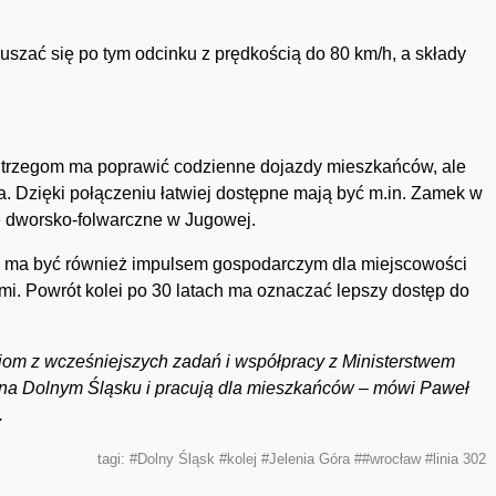
uszać się po tym odcinku z prędkością do 80 km/h, a składy
Strzegom ma poprawić codzienne dojazdy mieszkańców, ale
a. Dzięki połączeniu łatwiej dostępne mają być m.in. Zamek w
 dworsko-folwarczne w Jugowej.
 ma być również impulsem gospodarczym dla miejscowości
i. Powrót kolei po 30 latach ma oznaczać lepszy dostęp do
iom z wcześniejszych zadań i współpracy z Ministerstwem
ją na Dolnym Śląsku i pracują dla mieszkańców – mówi Paweł
.
tagi:
#Dolny Śląsk
#kolej
#Jelenia Góra
##wrocław
#linia 302