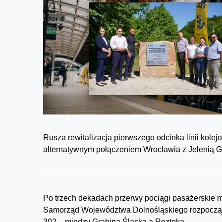
Rusza rewitalizacja pierwszego odcinka linii kole
alternatywnym połączeniem Wrocławia z Jelenią G
Po trzech dekadach przerwy pociągi pasażerskie m
Samorząd Województwa Dolnośląskiego rozpoczął pr
302 – między Grabiną Śląską a Roztoką.