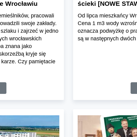
we Wrocławiu
ścieki [NOWE STA
emieślników, pracowali
Od lipca mieszkańcy Wro
rowadzili swoje zakłady.
Cena 1 m3 wody wzrośnie
szlaku i zajrzeć w jedno
oznacza podwyżkę o pr
nych wrocławskich
są w następnych dwóch 
ba znana jako
skorzeźbą kryje się
 karze. Czy pamiętacie