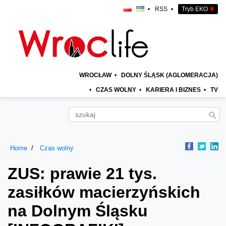
•
RSS
•
Tryb EKO
✖
WROCŁAW
•
DOLNY ŚLĄSK (AGLOMERACJA)
•
CZAS WOLNY
•
KARIERA I BIZNES
•
TV
Home
Czas wolny
ZUS: prawie 21 tys.
zasiłków macierzyńskich
na Dolnym Śląsku