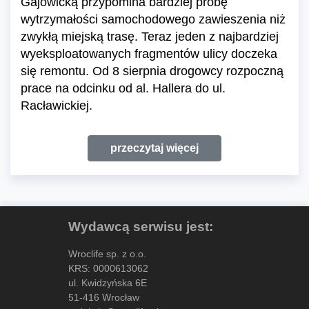
Gajowicką przypomina bardziej próbę
wytrzymałości samochodowego zawieszenia niż
zwykłą miejską trasę. Teraz jeden z najbardziej
wyeksploatowanych fragmentów ulicy doczeka
się remontu. Od 8 sierpnia drogowcy rozpoczną
prace na odcinku od al. Hallera do ul.
Racławickiej.
przeczytaj więcej
Wydawcą serwisu jest:
Wroclife sp. z o.o.
KRS: 0000613062
ul. Kwidzyńska 6E
51-416 Wrocław