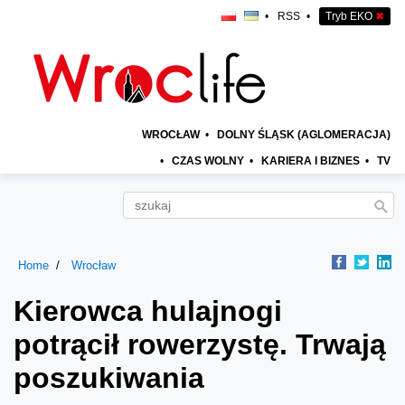
•
RSS
•
Tryb EKO
✖
WROCŁAW
•
DOLNY ŚLĄSK (AGLOMERACJA)
•
CZAS WOLNY
•
KARIERA I BIZNES
•
TV
Home
Wrocław
Kierowca hulajnogi
potrącił rowerzystę. Trwają
poszukiwania