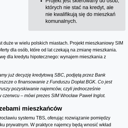
Projekt jest skierowany do osób,
których nie stać na kredyt, ale
nie kwalifikują się do mieszkań
komunalnych.
st duże w wielu polskich miastach. Projekt mieszkaniowy SIM
ty dla osób, które od lat czekają na zmianę mieszkania.
tywę dla kredytu hipotecznego: wynajem mieszkania z
amy już decyzję kredytową SBC, podjętą przez Bank
eszcze o finansowanie z Funduszu Dopłat BGK. Co jest
 ruszy pozyskiwanie najemców, czyli jednocześnie
 w czerwcu – mówi prezes SIM Wrocław Paweł Inglot.
rzebami mieszkańców
ocławiu systemu TBS, oferując rozwiązanie pomiędzy
ku prywatnym. W praktyce najemcy będą wnosić wkład