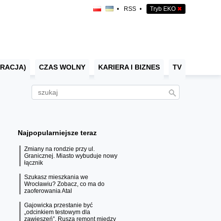
•
RSS
•
Tryb EKO
✖
RACJA)
CZAS WOLNY
KARIERA I BIZNES
TV
Najpopularniejsze teraz
Zmiany na rondzie przy ul.
Granicznej. Miasto wybuduje nowy
łącznik
Szukasz mieszkania we
Wrocławiu? Zobacz, co ma do
zaoferowania Atal
Gajowicka przestanie być
„odcinkiem testowym dla
zawieszeń”. Rusza remont między