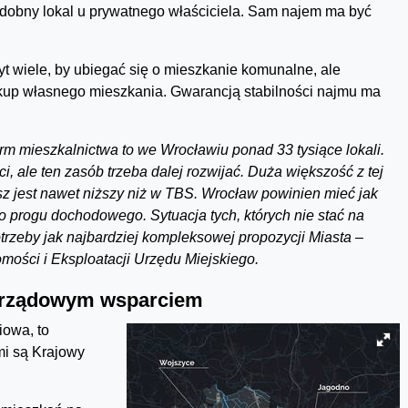
podobny lokal u prywatnego właściciela. Sam najem ma być
byt wiele, by ubiegać się o mieszkanie komunalne, ale
akup własnego mieszkania. Gwarancją stabilności najmu ma
m mieszkalnictwa to we Wrocławiu ponad 33 tysiące lokali.
, ale ten zasób trzeba dalej rozwijać. Duża większość z tej
sz jest nawet niższy niż w TBS. Wrocław powinien mieć jak
o progu dochodowego. Sytuacja tych, których nie stać na
otrzeby jak najbardziej kompleksowej propozycji Miasta –
mości i Eksploatacji Urzędu Miejskiego.
morządowym wsparciem
iowa, to
mi są Krajowy