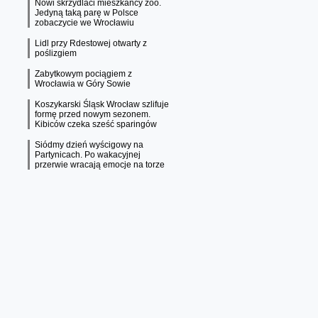
Nowi skrzydlaci mieszkańcy zoo.
Jedyną taką parę w Polsce
zobaczycie we Wrocławiu
Lidl przy Rdestowej otwarty z
poślizgiem
Zabytkowym pociągiem z
Wrocławia w Góry Sowie
Koszykarski Śląsk Wrocław szlifuje
formę przed nowym sezonem.
Kibiców czeka sześć sparingów
Siódmy dzień wyścigowy na
Partynicach. Po wakacyjnej
przerwie wracają emocje na torze