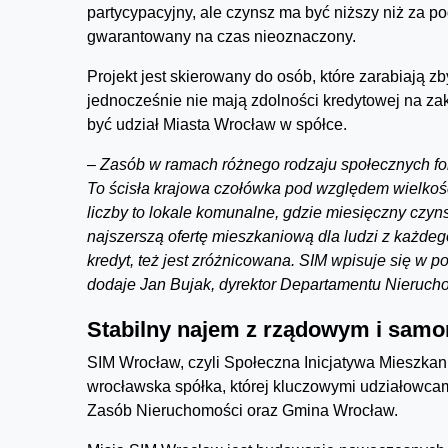
partycypacyjny, ale czynsz ma być niższy niż za 
gwarantowany na czas nieoznaczony.
Projekt jest skierowany do osób, które zarabiają z
jednocześnie nie mają zdolności kredytowej na z
być udział Miasta Wrocław w spółce.
– Zasób w ramach różnego rodzaju społecznych for
To ścisła krajowa czołówka pod względem wielkości
liczby to lokale komunalne, gdzie miesięczny czyn
najszerszą ofertę mieszkaniową dla ludzi z każdeg
kredyt, też jest zróżnicowana. SIM wpisuje się w p
dodaje Jan Bujak, dyrektor Departamentu Nierucho
Stabilny najem z rządowym i sa
SIM Wrocław, czyli Społeczna Inicjatywa Mieszkan
wrocławska spółka, której kluczowymi udziałowca
Zasób Nieruchomości oraz Gmina Wrocław.