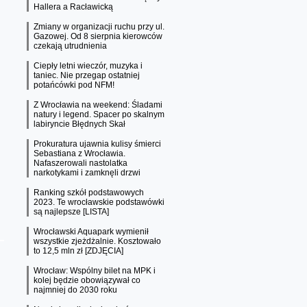
Hallera a Racławicką
Zmiany w organizacji ruchu przy ul.
Gazowej. Od 8 sierpnia kierowców
czekają utrudnienia
Ciepły letni wieczór, muzyka i
taniec. Nie przegap ostatniej
potańcówki pod NFM!
Z Wrocławia na weekend: Śladami
natury i legend. Spacer po skalnym
labiryncie Błędnych Skał
Prokuratura ujawnia kulisy śmierci
Sebastiana z Wrocławia.
Nafaszerowali nastolatka
narkotykami i zamknęli drzwi
Ranking szkół podstawowych
2023. Te wrocławskie podstawówki
są najlepsze [LISTA]
Wrocławski Aquapark wymienił
wszystkie zjeżdżalnie. Kosztowało
to 12,5 mln zł [ZDJĘCIA]
Wrocław: Wspólny bilet na MPK i
kolej będzie obowiązywał co
najmniej do 2030 roku