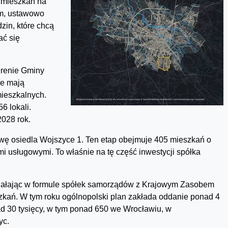
 mieszkań na
ym, ustawowo
zin, które chcą
ać się
erenie Gminy
ie mają
mieszkalnych.
6 lokali.
028 rok.
ę osiedla Wojszyce 1. Ten etap obejmuje 405 mieszkań o
i usługowymi. To właśnie na tę część inwestycji spółka
działając w formule spółek samorządów z Krajowym Zasobem
zkań. W tym roku ogólnopolski plan zakłada oddanie ponad 4
ad 30 tysięcy, w tym ponad 650 we Wrocławiu, w
yc.