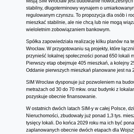
Misją SIM Wrocław jest budowanie nowoczesnych
stabilny, długoterminowy wynajem o umiarkowan
regulowanym czynszu. To propozycja dla osób i rod
mieszkać stabilnie, ale nie chcą lub nie mogą wiąz
wieloletnim zobowiązaniem bankowym.
Spółka zapowiedziała realizację kilku planów na t
Wrocław. W przygotowaniu są projekty, które łączn
przynieść lokalnej społeczności ponad 650 lokali 
Pierwszy etap obejmuje 405 mieszkań, a kolejny 25
Oddanie pierwszych mieszkań planowane jest na 2
SIM Wrocław dysponuje już pozwoleniem na budow
metrażach od 30 do 70 mkw. oraz budynki z lokalam
pozyskuje obecnie finansowanie.
W ostatnich dwóch latach SIM-y w całej Polsce, 
Nieruchomości, zbudowały już ponad 1,3 tys. mies
tysięcy lokali. Do końca 2029 roku ma ich być pon
zaplanowanych obecnie dwóch etapach dla Wojsz