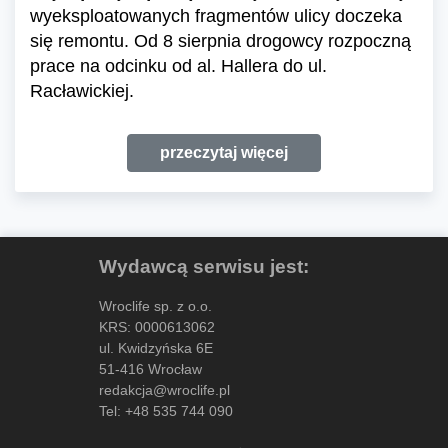
wyeksploatowanych fragmentów ulicy doczeka
się remontu. Od 8 sierpnia drogowcy rozpoczną
prace na odcinku od al. Hallera do ul.
Racławickiej.
przeczytaj więcej
Wydawcą serwisu jest:
Wroclife sp. z o.o.
KRS: 0000613062
ul. Kwidzyńska 6E
51-416 Wrocław
redakcja@wroclife.pl
Tel:
+48 535 744 090