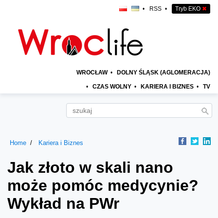
•
RSS
•
Tryb EKO
✖
WROCŁAW
•
DOLNY ŚLĄSK (AGLOMERACJA)
•
CZAS WOLNY
•
KARIERA I BIZNES
•
TV
Home
Kariera i Biznes
Jak złoto w skali nano
może pomóc medycynie?
Wykład na PWr