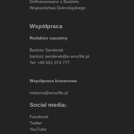
Dofinansowano z Budżetu
Województwa Dolnośląskiego
Współpraca
Redaktor naczelny
Bartosz Senderek
bartosz.senderek@e.wroclife.pl
Tel:
+48 661 074 777
Współpraca biznesowa
reklama@wroclife.pl
Social media:
Facebook
Twitter
YouTube