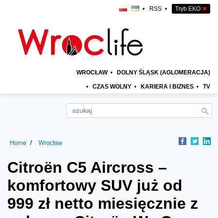
•
RSS
•
Tryb EKO
✖
WROCŁAW
•
DOLNY ŚLĄSK (AGLOMERACJA)
•
CZAS WOLNY
•
KARIERA I BIZNES
•
TV
Home
Wrocław
Citroën C5 Aircross –
komfortowy SUV już od
999 zł netto miesięcznie z