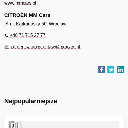
www.mmcars.pl
CITROËN MM Cars
📌 ul. Karkonoska 50, Wrocław
📞
+48 71 715 27 77
✉️
citroen.salon.wroclaw@mmcars.pl
Najpopularniejsze