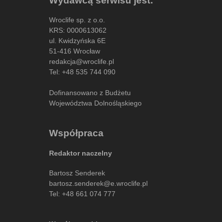
Wydawcą serwisu jest:
Wroclife sp. z o.o.
KRS: 0000613062
ul. Kwidzyńska 6E
51-416 Wrocław
redakcja@wroclife.pl
Tel:
+48 535 744 090
Dofinansowano z Budżetu
Województwa Dolnośląskiego
Współpraca
Redaktor naczelny
Bartosz Senderek
bartosz.senderek@e.wroclife.pl
Tel:
+48 661 074 777