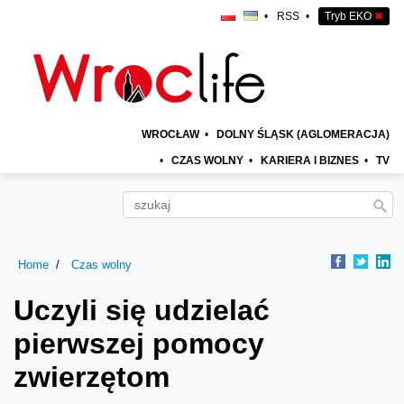
•
RSS
•
Tryb EKO
✖
WROCŁAW
•
DOLNY ŚLĄSK (AGLOMERACJA)
•
CZAS WOLNY
•
KARIERA I BIZNES
•
TV
Home
Czas wolny
Uczyli się udzielać
pierwszej pomocy
zwierzętom