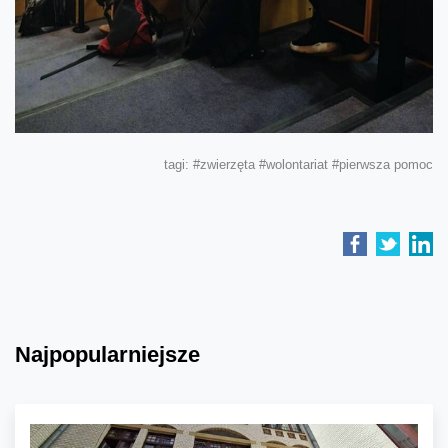
tagi:
#zwierzęta
#wolontariat
#pierwsza pomoc
Najpopularniejsze