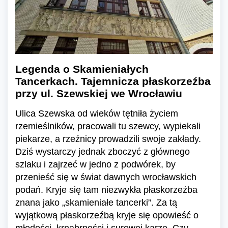
Legenda o Skamieniałych
Tancerkach. Tajemnicza płaskorzeźba
przy ul. Szewskiej we Wrocławiu
Ulica Szewska od wieków tętniła życiem
rzemieślników, pracowali tu szewcy, wypiekali
piekarze, a rzeźnicy prowadzili swoje zakłady.
Dziś wystarczy jednak zboczyć z głównego
szlaku i zajrzeć w jedno z podwórek, by
przenieść się w świat dawnych wrocławskich
podań. Kryje się tam niezwykła płaskorzeźba
znana jako „skamieniałe tancerki”. Za tą
wyjątkową płaskorzeźbą kryje się opowieść o
młodości, krnąbrności i surowej karze. Czy