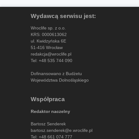
Wydawcą serwisu jest:
Wroclife sp. z o.o.
KRS: 0000613062
ul. Kwidzyńska 6E
51-416 Wrocław
redakcja@wroclife.pl
Tel:
+48 535 744 090
Dofinansowano z Budżetu
Województwa Dolnośląskiego
Współpraca
Redaktor naczelny
Bartosz Senderek
bartosz.senderek@e.wroclife.pl
Tel:
+48 661 074 777