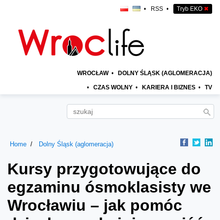
•
RSS
•
Tryb EKO
✖
WROCŁAW
•
DOLNY ŚLĄSK (AGLOMERACJA)
•
CZAS WOLNY
•
KARIERA I BIZNES
•
TV
Home
Dolny Śląsk (aglomeracja)
Kursy przygotowujące do
egzaminu ósmoklasisty we
Wrocławiu – jak pomóc