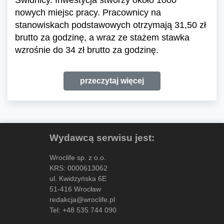
Świdnicy. Inwestycja stworzy około 1000
nowych miejsc pracy. Pracownicy na
stanowiskach podstawowych otrzymają 31,50 zł
brutto za godzinę, a wraz ze stażem stawka
wzrośnie do 34 zł brutto za godzinę.
przeczytaj więcej
Wydawcą serwisu jest:
Wroclife sp. z o.o.
KRS: 0000613062
ul. Kwidzyńska 6E
51-416 Wrocław
redakcja@wroclife.pl
Tel:
+48 535 744 090