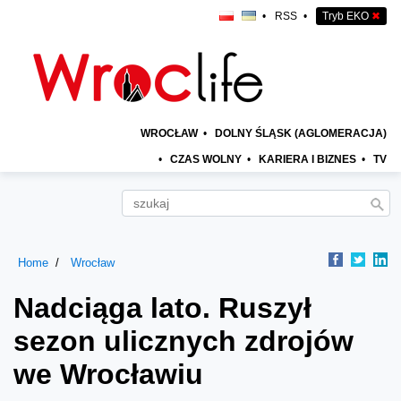
•
RSS
•
Tryb EKO
✖
WROCŁAW
•
DOLNY ŚLĄSK (AGLOMERACJA)
•
CZAS WOLNY
•
KARIERA I BIZNES
•
TV
Home
Wrocław
Nadciąga lato. Ruszył
sezon ulicznych zdrojów
we Wrocławiu