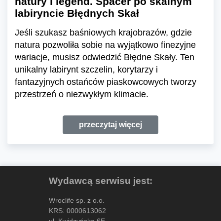
natury i legend. Spacer po skalnym
labiryncie Błędnych Skał
Jeśli szukasz baśniowych krajobrazów, gdzie
natura pozwoliła sobie na wyjątkowo finezyjne
wariacje, musisz odwiedzić Błędne Skały. Ten
unikalny labirynt szczelin, korytarzy i
fantazyjnych ostańców piaskowcowych tworzy
przestrzeń o niezwykłym klimacie.
przeczytaj więcej
Wydawcą serwisu jest:
Wroclife sp. z o.o.
KRS: 0000613062
ul. Kwidzyńska 6E