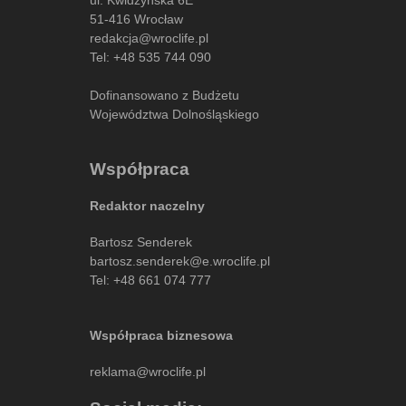
51-416 Wrocław
redakcja@wroclife.pl
Tel:
+48 535 744 090
Dofinansowano z Budżetu
Województwa Dolnośląskiego
Współpraca
Redaktor naczelny
Bartosz Senderek
bartosz.senderek@e.wroclife.pl
Tel:
+48 661 074 777
Współpraca biznesowa
reklama@wroclife.pl