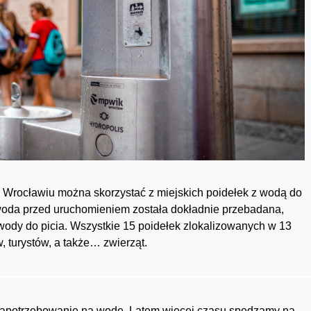
 Wrocławiu można skorzystać z miejskich poidełek z wodą do
 a woda przed uruchomieniem została dokładnie przebadana,
ody do picia. Wszystkie 15 poidełek zlokalizowanych w 13
 turystów, a także… zwierząt.
 zapotrzebowanie na wodę. Latem więcej czasu spędzamy na