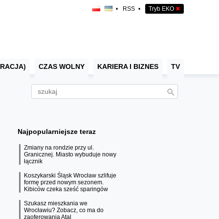
•
RSS
•
Tryb EKO
✖
RACJA)
CZAS WOLNY
KARIERA I BIZNES
TV
Najpopularniejsze teraz
Zmiany na rondzie przy ul.
Granicznej. Miasto wybuduje nowy
łącznik
Koszykarski Śląsk Wrocław szlifuje
formę przed nowym sezonem.
Kibiców czeka sześć sparingów
Szukasz mieszkania we
Wrocławiu? Zobacz, co ma do
zaoferowania Atal