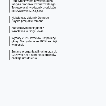
Pod Wrocławiem powstała duża
fabryka błonnika rozpuszczalnego.
To rewolucyjny składnik produktów
spożywczych [ZDJĘCIA]
Największy zbiornik Dolnego
Śląska przejdzie remont.
Zabytkowym pociągiem z
Wrocławia w Góry Sowie
Wybory 2025: Wrocław już policzył
głosy! Mamy dane ze 100% komisji
w mieście
Zmiany w organizacji ruchu przy ul.
Gazowej. Od 8 sierpnia kierowców
czekają utrudnienia