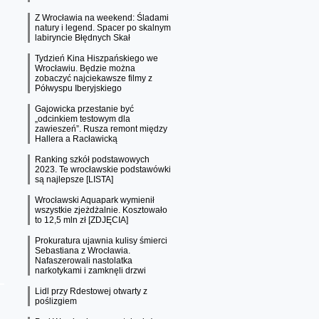
Z Wrocławia na weekend: Śladami
natury i legend. Spacer po skalnym
labiryncie Błędnych Skał
Tydzień Kina Hiszpańskiego we
Wrocławiu. Będzie można
zobaczyć najciekawsze filmy z
Półwyspu Iberyjskiego
Gajowicka przestanie być
„odcinkiem testowym dla
zawieszeń”. Rusza remont między
Hallera a Racławicką
Ranking szkół podstawowych
2023. Te wrocławskie podstawówki
są najlepsze [LISTA]
Wrocławski Aquapark wymienił
wszystkie zjeżdżalnie. Kosztowało
to 12,5 mln zł [ZDJĘCIA]
Prokuratura ujawnia kulisy śmierci
Sebastiana z Wrocławia.
Nafaszerowali nastolatka
narkotykami i zamknęli drzwi
Lidl przy Rdestowej otwarty z
poślizgiem