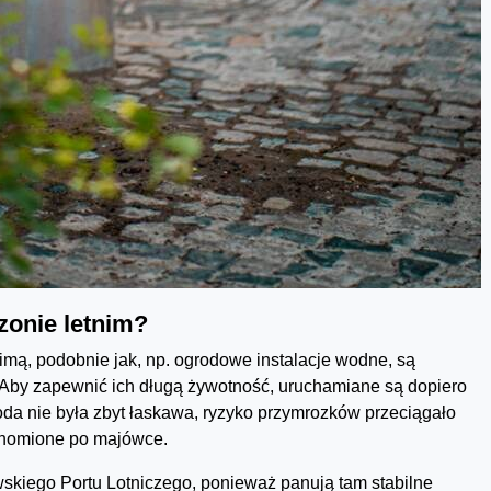
ezonie letnim?
imą, podobnie jak, np. ogrodowe instalacje wodne, są
by zapewnić ich długą żywotność, uruchamiane są dopiero
oda nie była zbyt łaskawa, ryzyko przymrozków przeciągało
uchomione po majówce.
awskiego Portu Lotniczego, ponieważ panują tam stabilne