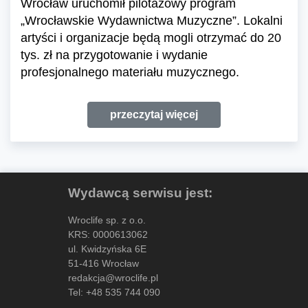
Wrocław uruchomił pilotażowy program
„Wrocławskie Wydawnictwa Muzyczne”. Lokalni
artyści i organizacje będą mogli otrzymać do 20
tys. zł na przygotowanie i wydanie
profesjonalnego materiału muzycznego.
przeczytaj więcej
Wydawcą serwisu jest:
Wroclife sp. z o.o.
KRS: 0000613062
ul. Kwidzyńska 6E
51-416 Wrocław
redakcja@wroclife.pl
Tel:
+48 535 744 090