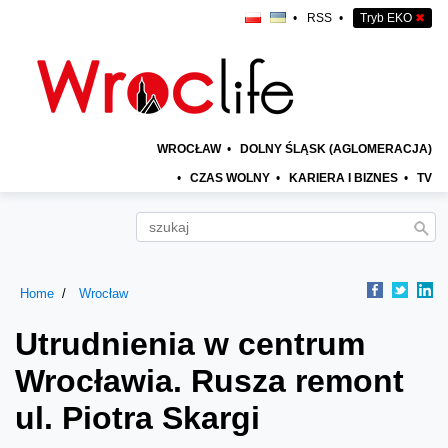
•
RSS
•
Tryb EKO
✖
WROCŁAW
•
DOLNY ŚLĄSK (AGLOMERACJA)
•
CZAS WOLNY
•
KARIERA I BIZNES
•
TV
Home
Wrocław
Utrudnienia w centrum
Wrocławia. Rusza remont
ul. Piotra Skargi