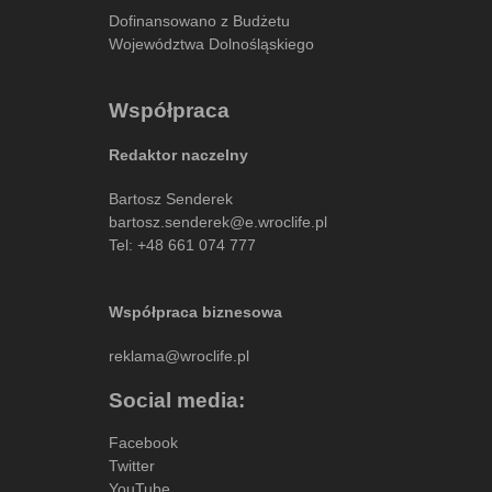
Dofinansowano z Budżetu
Województwa Dolnośląskiego
Współpraca
Redaktor naczelny
Bartosz Senderek
bartosz.senderek@e.wroclife.pl
Tel:
+48 661 074 777
Współpraca biznesowa
reklama@wroclife.pl
Social media:
Facebook
Twitter
YouTube