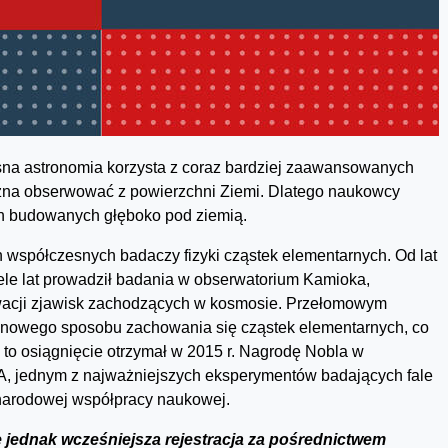
sna astronomia korzysta z coraz bardziej zaawansowanych
ożna obserwować z powierzchni Ziemi. Dlatego naukowcy
ch budowanych głęboko pod ziemią.
 współczesnych badaczy fizyki cząstek elementarnych. Od lat
iele lat prowadził badania w obserwatorium Kamioka,
wacji zjawisk zachodzących w kosmosie. Przełomowym
. nowego sposobu zachowania się cząstek elementarnych, co
 to osiągnięcie otrzymał w 2015 r. Nagrodę Nobla w
RA, jednym z najważniejszych eksperymentów badających fale
ynarodowej współpracy naukowej.
e jednak wcześniejsza rejestracja za pośrednictwem