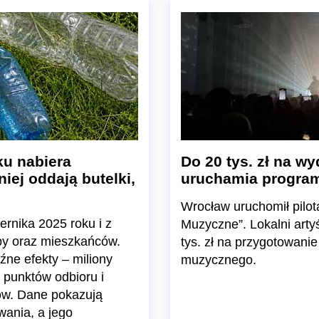
u nabiera
Do 20 tys. zł na wy
iej oddają butelki,
uruchamia program
Wrocław uruchomił pil
ernika 2025 roku i z
Muzyczne”. Lokalni arty
epy oraz mieszkańców.
tys. zł na przygotowanie
ne efekty – miliony
muzycznego.
 punktów odbioru i
ów. Dane pokazują
wania, a jego