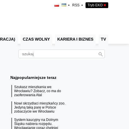
•
RSS
•
Tryb EKO
✖
RACJA)
CZAS WOLNY
KARIERA I BIZNES
TV
Najpopularniejsze teraz
Szukasz mieszkania we
Wrocławiu? Zobacz, co ma do
zaoferowania Atal
Nowi skrzydlaci mieszkańcy zoo.
Jedyną taką parę w Polsce
zobaczycie we Wrocławiu
System kaucyjny na Dolnym
Śląsku nabiera rozpędu.
Wrocławianie coraz chętniej