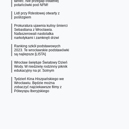
taniec. Nie przegap ostatniej
potańcówki pod NFM!
Lidl przy Rdestowej otwarty z
poślizgiem
Prokuratura ujawnia kulisy śmierci
Sebastiana z Wrocławia.
Nafaszerowali nastolatka
narkotykami i zamknęli drzwi
Ranking szkół podstawowych
2023. Te wrocławskie podstawówki
są najlepsze [LISTA]
Wrocław świętuje Światowy Dzień
Wody. W niedzielę rodzinny piknik
edukacyjny na pl. Solnym
Tydzień Kina Hiszpańskiego we
Wrocławiu. Będzie można
zobaczyć najciekawsze filmy z
Półwyspu Iberyjskiego