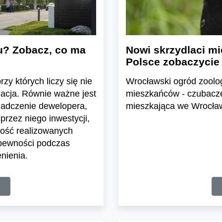
u? Zobacz, co ma
Nowi skrzydlaci mi
Polsce zobaczycie
zy których liczy się nie
Wrocławski ogród zoolo
zacja. Równie ważne jest
mieszkańców - czubacze 
iadczenie dewelopera,
mieszkająca we Wrocławi
przez niego inwestycji,
ość realizowanych
 pewności podczas
nienia.