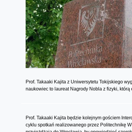
Prof. Takaaki Kajita z Uniwersytetu Tokijskiego wy
naukowiec to laureat Nagrody Nobla z fizyki, którą
Prof. Takaaki Kajita będzie kolejnym gościem Int
cyklu spotkań realizowanego przez Politechnikę 
przyjeżdżają do Wrocławia, by opowiedzieć szero