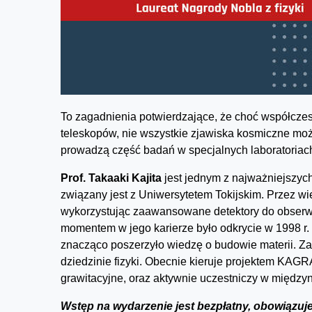
To zagadnienia potwierdzające, że choć współcze
teleskopów, nie wszystkie zjawiska kosmiczne m
prowadzą część badań w specjalnych laboratoria
Prof. Takaaki Kajita
jest jednym z najważniejszych
związany jest z Uniwersytetem Tokijskim. Przez w
wykorzystując zaawansowane detektory do obser
momentem w jego karierze było odkrycie w 1998 r
znacząco poszerzyło wiedzę o budowie materii. Za
dziedzinie fizyki. Obecnie kieruje projektem KAG
grawitacyjne, oraz aktywnie uczestniczy w międz
Wstęp na wydarzenie jest bezpłatny, obowiązuj