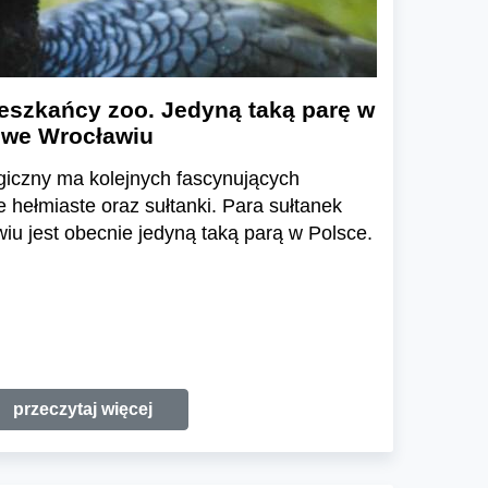
eszkańcy zoo. Jedyną taką parę w
 we Wrocławiu
giczny ma kolejnych fascynujących
hełmiaste oraz sułtanki. Para sułtanek
u jest obecnie jedyną taką parą w Polsce.
przeczytaj więcej