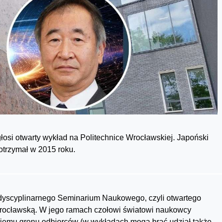
głosi otwarty wykład na Politechnice Wrocławskiej. Japoński
 otrzymał w 2015 roku.
erdyscyplinarnego Seminarium Naukowego, czyli otwartego
Wrocławską. W jego ramach czołowi światowi naukowcy
kiemu gronu odbiorców (w wykładach mogą brać udział także