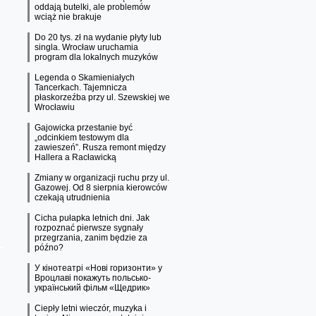
oddają butelki, ale problemów
wciąż nie brakuje
Do 20 tys. zł na wydanie płyty lub
singla. Wrocław uruchamia
program dla lokalnych muzyków
Legenda o Skamieniałych
Tancerkach. Tajemnicza
płaskorzeźba przy ul. Szewskiej we
Wrocławiu
Gajowicka przestanie być
„odcinkiem testowym dla
zawieszeń”. Rusza remont między
Hallera a Racławicką
Zmiany w organizacji ruchu przy ul.
Gazowej. Od 8 sierpnia kierowców
czekają utrudnienia
Cicha pułapka letnich dni. Jak
rozpoznać pierwsze sygnały
przegrzania, zanim będzie za
późno?
У кінотеатрі «Нові горизонти» у
Вроцлаві покажуть польсько-
український фільм «Щедрик»
Ciepły letni wieczór, muzyka i