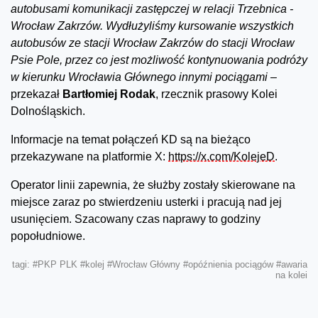
autobusami komunikacji zastępczej w relacji Trzebnica -
Wrocław Zakrzów. Wydłużyliśmy kursowanie wszystkich
autobusów ze stacji Wrocław Zakrzów do stacji Wrocław
Psie Pole, przez co jest możliwość kontynuowania podróży
w kierunku Wrocławia Głównego innymi pociągami –
przekazał
Bartłomiej Rodak
, rzecznik prasowy Kolei
Dolnośląskich.
Informacje na temat połączeń KD są na bieżąco
przekazywane na platformie X:
https://x.com/KolejeD
.
Operator linii zapewnia, że służby zostały skierowane na
miejsce zaraz po stwierdzeniu usterki i pracują nad jej
usunięciem. Szacowany czas naprawy to godziny
popołudniowe.
tagi:
#PKP PLK
#kolej
#Wrocław Główny
#opóźnienia pociągów
#awaria
na kolei