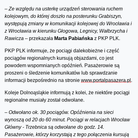
–
Ze względu na usterkę urządzeń sterowania ruchem
kolejowym, do której doszło na posterunku Grabiszyn,
występują zmiany w komunikacji kolejowej do Wrocławia i
z Wrocławia w kierunku Głogowa, Legnicy, Wałbrzycha i
Rawicza –
przekazała
Marta Pabiańska
z PKP PLK.
PKP PLK informuje, że pociągi dalekobieżne i część
pociągów regionalnych kursują objazdami, co jest
powodem wspomnianych opóźnień. Pasażerowie są
proszeni o śledzenie komunikatów lub sprawdzanie
informacji bezpośrednio na stronie
www.portalpasazera.pl
.
Koleje Dolnoąsląkie informują z kolei, że niektóre pociągi
regionalne musiały został odwołane.
–
Odwołano ok. 30 pociągów. Opóźnienia na sieci
wynoszą od 20 do 60 minut. Pociągi w relacjach Wrocław
Główny - Trzebnica są odwołane do godz. 14.
Pasażerowie, którzy korzystają z tego połączenia kursują