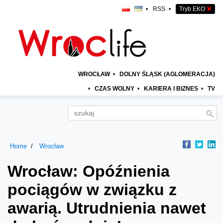
•
RSS
•
Tryb EKO
✖
WROCŁAW
•
DOLNY ŚLĄSK (AGLOMERACJA)
•
CZAS WOLNY
•
KARIERA I BIZNES
•
TV
Home
Wrocław
Wrocław: Opóźnienia
pociągów w związku z
awarią. Utrudnienia nawet