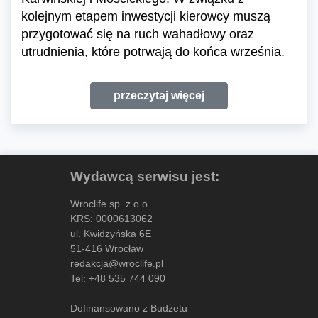
kolejnym etapem inwestycji kierowcy muszą
przygotować się na ruch wahadłowy oraz
utrudnienia, które potrwają do końca września.
przeczytaj więcej
Wydawcą serwisu jest:
Wroclife sp. z o.o.
KRS: 0000613062
ul. Kwidzyńska 6E
51-416 Wrocław
redakcja@wroclife.pl
Tel:
+48 535 744 090
Dofinansowano z Budżetu