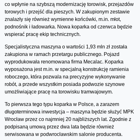
co wpłynie na szybszą modernizację torowisk, przejazdów
torowych i przejść dla pieszych. W zakupionym zestawie
znalazły się również wymienne końcówki, m.in. młot,
podnośnik i ładowarka. Nowa koparka od czerwca będzie
wspierać pracę ekip technicznych.
Specjalistyczna maszyna o wartości 1,93 mln zł została
zakupiona w ramach przetargu publicznego. Pojazd
wyprodukowała renomowana firma Mecalac. Koparka
wyposażona jest m.in. w specjalną konstrukcję ramienia
roboczego, która pozwala na precyzyjne wykonywanie
robót, a przede wszystkim posiada podwozie szynowe
umożliwiające pracę na torowisku tramwajowym.
To pierwsza tego typu koparka w Polsce, a zarazem
długoterminowa inwestycja – maszyna będzie służyć MPK
Wrocław przez co najmniej 20 najbliższych lat. Zgodnie z
podpisaną umową przez dwa lata będzie również
serwisowana w podwrocławskim salonie producenta.