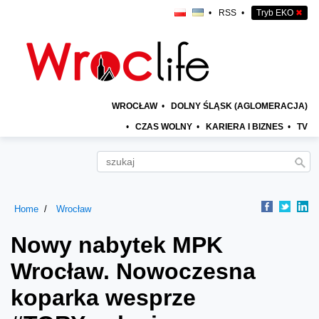
•
RSS
•
Tryb EKO
✖
WROCŁAW
•
DOLNY ŚLĄSK (AGLOMERACJA)
•
CZAS WOLNY
•
KARIERA I BIZNES
•
TV
Home
Wrocław
Nowy nabytek MPK
Wrocław. Nowoczesna
koparka wesprze