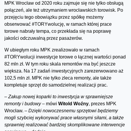
MPK Wrocław od 2020 roku zajmuje się nie tylko obsługą
połączeń, ale też utrzymaniem wrocławskich torowisk. Po
przejęciu tego obowiązku przez spółkę możemy
obserwować #TORYwolucję, w ramach której prace
torowe nabrały tempa, co przekłada się na poprawę
jakości odczuwalną przez pasażerów.
W ubiegłym roku MPK zrealizowało w ramach
#TORYwolucji inwestycje torowe o łącznej wartości ponad
82 mln zł. W tym roku skala remontów ma być jeszcze
większa. Na 17 zadań inwestycyjnych zarezerwowano aż
102,5 mln zł. MPK nie tylko zleca remonty, ale także
kompletuje sprzęt do samodzielnej realizacji prac.
–
Zakup nowej koparki to inwestycja w sprawniejsze
remonty i budowy –
mówi
Witold Woźny
, prezes MPK
Wrocław.
– Dzięki nowoczesnemu sprzętowi będziemy
mogli szybciej wykonywać prace własnymi siłami, a także
sprawniej realizować bardziej skomplikowane interwencje