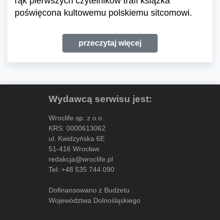
rąk pierwszych czytelników trafi książka
poświęcona kultowemu polskiemu sitcomowi.
przeczytaj więcej
Wydawcą serwisu jest:
Wroclife sp. z o.o.
KRS: 0000613062
ul. Kwidzyńska 6E
51-416 Wrocław
redakcja@wroclife.pl
Tel:
+48 535 744 090
Dofinansowano z Budżetu
Województwa Dolnośląskiego