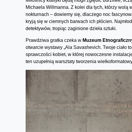
Miłośnicy klasyki będą mogli zgłębić burzliwe, licz
Michaela Willmanna. Z kolei dla tych, którzy wolą
nokturnach – dowiemy się, dlaczego noc fascynowa
kryją się w ciemnych barwach ich płócien. Najmłod
detektywów, tropiąc zaginione dzieła sztuki.
Prawdziwa gratka czeka w
Muzeum Etnograficz
otwarcie wystawy „Ala Savashevich. Twoje ciało t
sprawczości kobiet, w której nowoczesne instalacje
ten uzupełnią warsztaty tworzenia wielkoformatowy