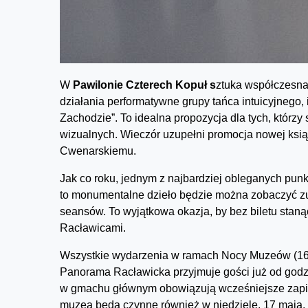
W
Pawilonie Czterech Kopuł s
ztuka współczesna
działania performatywne grupy tańca intuicyjnego
Zachodzie”. To idealna propozycja dla tych, któr
wizualnych. Wieczór uzupełni promocja nowej ks
Cwenarskiemu.
Jak co roku, jednym z najbardziej obleganych pun
to monumentalne dzieło będzie można zobaczyć zu
seansów. To wyjątkowa okazja, by bez biletu staną
Racławicami.
Wszystkie wydarzenia w ramach Nocy Muzeów (16 m
Panorama Racławicka przyjmuje gości już od godzin
w gmachu głównym obowiązują wcześniejsze zapisy (
muzea będą czynne również w niedzielę, 17 maja, 