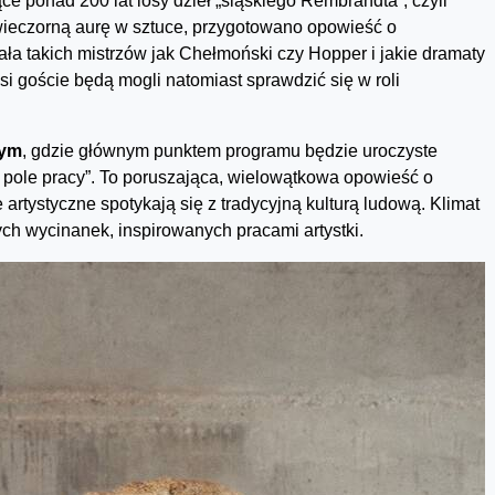
ące ponad 200 lat losy dzieł „śląskiego Rembrandta”, czyli
 wieczorną aurę w sztuce, przygotowano opowieść o
ła takich mistrzów jak Chełmoński czy Hopper i jakie dramaty
si goście będą mogli natomiast sprawdzić się w roli
nym
, gdzie głównym punktem programu będzie uroczyste
o pole pracy”. To poruszająca, wielowątkowa opowieść o
 artystyczne spotykają się z tradycyjną kulturą ludową. Klimat
ch wycinanek, inspirowanych pracami artystki.