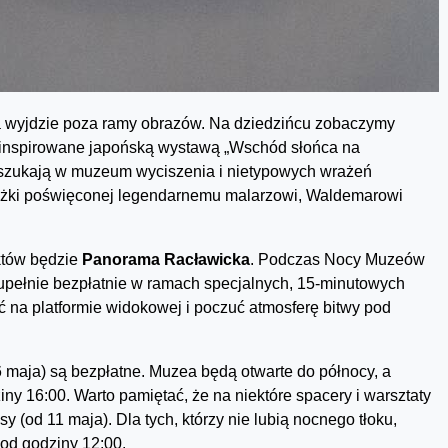
 wyjdzie poza ramy obrazów. Na dziedzińcu zobaczymy
, inspirowane japońską wystawą „Wschód słońca na
zy szukają w muzeum wyciszenia i nietypowych wrażeń
iążki poświęconej legendarnemu malarzowi, Waldemarowi
któw będzie
Panorama Racławicka
. Podczas Nocy Muzeów
pełnie bezpłatnie w ramach specjalnych, 15-minutowych
ć na platformie widokowej i poczuć atmosferę bitwy pod
aja) są bezpłatne. Muzea będą otwarte do północy, a
y 16:00. Warto pamiętać, że na niektóre spacery i warsztaty
od 11 maja). Dla tych, którzy nie lubią nocnego tłoku,
od godziny 12:00.