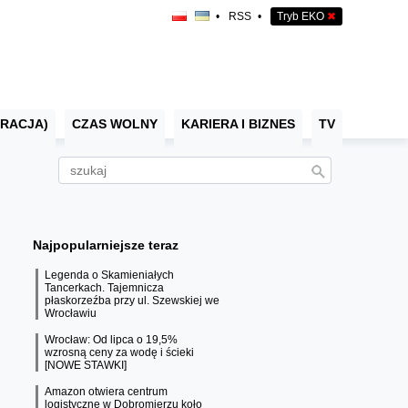
•
RSS
•
Tryb EKO
✖
RACJA)
CZAS WOLNY
KARIERA I BIZNES
TV
Najpopularniejsze teraz
Legenda o Skamieniałych
Tancerkach. Tajemnicza
płaskorzeźba przy ul. Szewskiej we
Wrocławiu
Wrocław: Od lipca o 19,5%
wzrosną ceny za wodę i ścieki
[NOWE STAWKI]
Amazon otwiera centrum
logistyczne w Dobromierzu koło