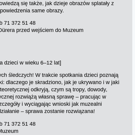
iedzą się także, jak dzieje obrazów splatały z
o powiedzenia same obrazy.
b 71 372 51 48
a Dürera przed wejściem do Muzeum
a dzieci w wieku 6–12 lat]
ch śledczych! W trakcie spotkania dzieci poznają
ki: dlaczego je skradziono, jak je ukrywano i w jaki
teoretycznej odkryją, czym są tropy, dowody,
ktycznej rozwiążą własną sprawę – pracując w
zczegóły i wyciągając wnioski jak muzealni
działanie – sprawa zostanie rozwiązana!
b 71 372 51 48
e Muzeum