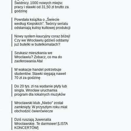
Świdnicy. 1000 nowych miejsc
pracy i stawki od 31,50 zł brutto za
godzinę
Powstała książka o „Świecie
według Kiepskich”. Twórcy serialu
odsłaniają kulisy kultowej produkcji
Nowy system kaucyjny coraz bliżej!
Czy we Wrocławiu gdzieś oddamy
już butelki w butelkomatach?
Szukasz mieszkania we
Wrocławiu? Zobacz, co ma do
zaoferowania Atal
W wakacje handel potrzebuje
studentów. Stawki sięgają nawet
70 zł za godzinę
Do 20 tys. zł na wydanie płyty lub
singla. Wrocław uruchamia
program dla lokalnych muzyków
Wrocławski klub „Niebo” został
zamknięty. W przyszłym roku miał
obchodzić ćwierćwiecze
Dziś ruszają Juwenalia
Wrocławskie. Te darmowe! [LISTA
KONCERTÓW]