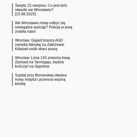
Święto 15 sierpnia. Co jest dziś
otwarte we Wrocławiu?
[15.08.2025]
We Wrocławiu miały odbyć się
nielegalne wyścigi? Policja w porę
zrobiła nalot
Wrocław: Gigant branży AGD
zamyka fabrykę na Zakrzowie.
Kilkaset osób straci pracę
Wrocław: Linia 143 zmienia trasę.
Zamiast na Tarnogaju, będzie
kończyć na Sępolnie
Szpital przy Borowskiej otwiera
nowy instytut i przenosi ważną
klinikę