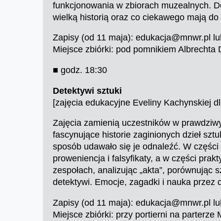
funkcjonowania w zbiorach muzealnych. Dow
wielką historią oraz co ciekawego mają d
Zapisy (od 11 maja): edukacja@mnwr.pl lu
Miejsce zbiórki: pod pomnikiem Albrecht
■ godz. 18:30
Detektywi sztuki
[zajęcia edukacyjne Eveliny Kachynskiej dl
Zajęcia zamienią uczestników w prawdziwy
fascynujące historie zaginionych dzieł sztu
sposób udawało się je odnaleźć. W części 
proweniencja i falsyfikaty, a w części pra
zespołach, analizując „akta”, porównując s
detektywi. Emocje, zagadki i nauka przez 
Zapisy (od 11 maja): edukacja@mnwr.pl lu
Miejsce zbiórki: przy portierni na parterz