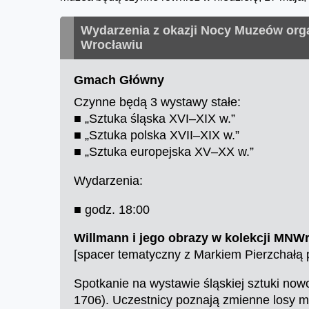
Wydarzenia z okazji Nocy Muzeów or
Wrocławiu
Gmach Główny
Czynne będą 3 wystawy stałe:
■ „Sztuka śląska XVI–XIX w.”
■ „Sztuka polska XVII–XIX w.”
■ „Sztuka europejska XV–XX w.”
Wydarzenia:
■ godz. 18:00
W
illmann i jego obrazy w kolekcji MNW
[spacer tematyczny z Markiem Pierzchałą 
Spotkanie na wystawie śląskiej sztuki no
1706). Uczestnicy poznają zmienne losy mal