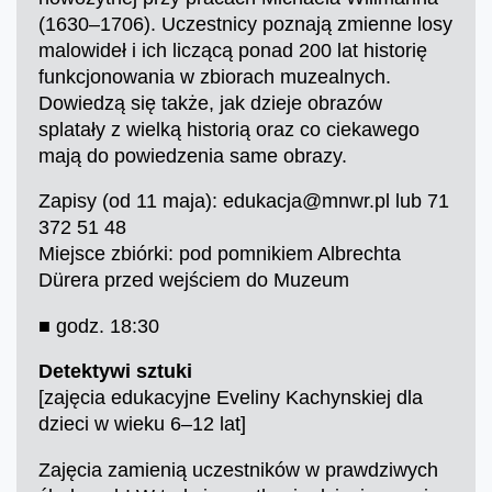
(1630–1706). Uczestnicy poznają zmienne losy
malowideł i ich liczącą ponad 200 lat historię
funkcjonowania w zbiorach muzealnych.
Dowiedzą się także, jak dzieje obrazów
splatały z wielką historią oraz co ciekawego
mają do powiedzenia same obrazy.
Zapisy (od 11 maja): edukacja@mnwr.pl lub 71
372 51 48
Miejsce zbiórki: pod pomnikiem Albrechta
Dürera przed wejściem do Muzeum
■ godz. 18:30
Detektywi sztuki
[zajęcia edukacyjne Eveliny Kachynskiej dla
dzieci w wieku 6–12 lat]
Zajęcia zamienią uczestników w prawdziwych