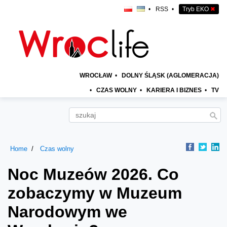
•
RSS
•
Tryb EKO
✖
WROCŁAW
•
DOLNY ŚLĄSK (AGLOMERACJA)
•
CZAS WOLNY
•
KARIERA I BIZNES
•
TV
Home
Czas wolny
Noc Muzeów 2026. Co
zobaczymy w Muzeum
Narodowym we