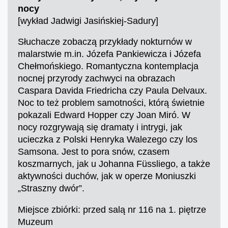
nocy
[wykład Jadwigi Jasińskiej-Sadury]
Słuchacze zobaczą przykłady nokturnów w
malarstwie m.in. Józefa Pankiewicza i Józefa
Chełmońskiego. Romantyczna kontemplacja
nocnej przyrody zachwyci na obrazach
Caspara Davida Friedricha czy Paula Delvaux.
Noc to też problem samotności, którą świetnie
pokazali Edward Hopper czy Joan Miró. W
nocy rozgrywają się dramaty i intrygi, jak
ucieczka z Polski Henryka Walezego czy los
Samsona. Jest to pora snów, czasem
koszmarnych, jak u Johanna Füssliego, a także
aktywności duchów, jak w operze Moniuszki
„Straszny dwór”.
Miejsce zbiórki: przed salą nr 116 na 1. piętrze
Muzeum