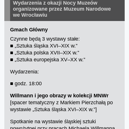
Wydarzenia z okazji Nocy Muzeów
organizowane przez Muzeum Narodowe
we Wrocławiu
Gmach Główny
Czynne będą 3 wystawy stałe:
■ „Sztuka śląska XVI–XIX w.”
■ „Sztuka polska XVII–XIX w.”
■ „Sztuka europejska XV–XX w.”
Wydarzenia:
■ godz. 18:00
W
illmann i jego obrazy w kolekcji MNWr
[spacer tematyczny z Markiem Pierzchałą po
wystawie „Sztuka śląska XVI–XIX w.”]
Spotkanie na wystawie śląskiej sztuki
nowożytnej przy pracach Michaela Willmanna