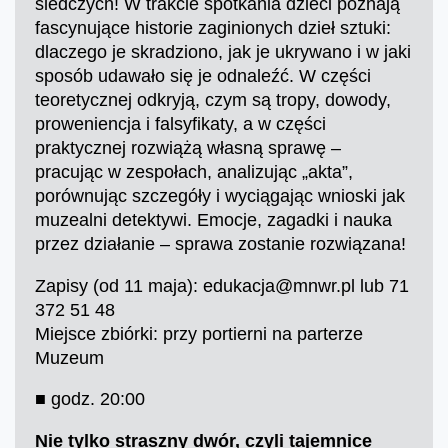
śledczych! W trakcie spotkania dzieci poznają
fascynujące historie zaginionych dzieł sztuki:
dlaczego je skradziono, jak je ukrywano i w jaki
sposób udawało się je odnaleźć. W części
teoretycznej odkryją, czym są tropy, dowody,
proweniencja i falsyfikaty, a w części
praktycznej rozwiążą własną sprawę –
pracując w zespołach, analizując „akta”,
porównując szczegóły i wyciągając wnioski jak
muzealni detektywi. Emocje, zagadki i nauka
przez działanie – sprawa zostanie rozwiązana!
Zapisy (od 11 maja): edukacja@mnwr.pl lub 71
372 51 48
Miejsce zbiórki: przy portierni na parterze
Muzeum
■ godz. 20:00
Nie tylko straszny dwór, czyli tajemnice