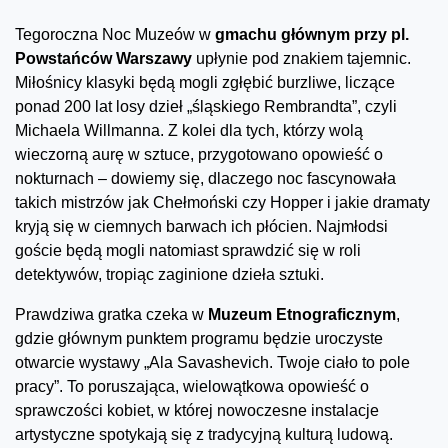
Tegoroczna Noc Muzeów w
gmachu głównym przy pl.
Powstańców Warszawy
upłynie pod znakiem tajemnic.
Miłośnicy klasyki będą mogli zgłębić burzliwe, liczące
ponad 200 lat losy dzieł „śląskiego Rembrandta”, czyli
Michaela Willmanna. Z kolei dla tych, którzy wolą
wieczorną aurę w sztuce, przygotowano opowieść o
nokturnach – dowiemy się, dlaczego noc fascynowała
takich mistrzów jak Chełmoński czy Hopper i jakie dramaty
kryją się w ciemnych barwach ich płócien. Najmłodsi
goście będą mogli natomiast sprawdzić się w roli
detektywów, tropiąc zaginione dzieła sztuki.
Prawdziwa gratka czeka w
Muzeum Etnograficznym
,
gdzie głównym punktem programu będzie uroczyste
otwarcie wystawy „Ala Savashevich. Twoje ciało to pole
pracy”. To poruszająca, wielowątkowa opowieść o
sprawczości kobiet, w której nowoczesne instalacje
artystyczne spotykają się z tradycyjną kulturą ludową.