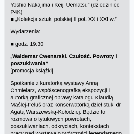
Yoshio Nakajima i Keiji Uematsu” (dziedziniec
P4K)
■ „Kolekcja sztuki polskiej II poł. XX i XXI w.”
Wydarzenia:
■ godz. 19:30
„
Waldemar Cwenarski. Czułość. Powroty i
poszukiwania”
[promocja książki]
Spotkanie z kuratorką wystawy Anną
Chmielarz, współscenografką ekspozycji i
autorką graficznej oprawy katalogu Klaudią
Maślej-Feluś oraz konserwatorką dzieł stuki dr
Agatą Warszewską-Kołodziej. Będzie to
rozmowa o tytułowych powrotach,
poszukiwaniach, odkryciach, kontekstach i
pracy nad wystawą o twórczości legendarnego