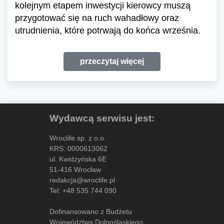
kolejnym etapem inwestycji kierowcy muszą
przygotować się na ruch wahadłowy oraz
utrudnienia, które potrwają do końca września.
przeczytaj więcej
Wydawcą serwisu jest:
Wroclife sp. z o.o.
KRS: 0000613062
ul. Kwidzyńska 6E
51-416 Wrocław
redakcja@wroclife.pl
Tel:
+48 535 744 090
Dofinansowano z Budżetu
Województwa Dolnośląskiego