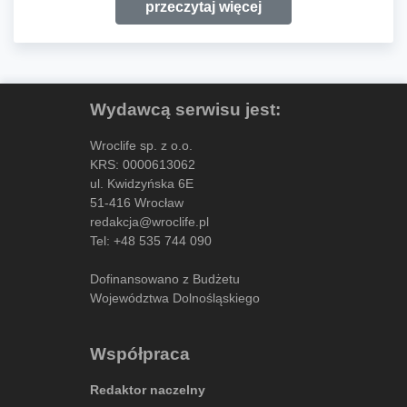
przeczytaj więcej
Wydawcą serwisu jest:
Wroclife sp. z o.o.
KRS: 0000613062
ul. Kwidzyńska 6E
51-416 Wrocław
redakcja@wroclife.pl
Tel:
+48 535 744 090
Dofinansowano z Budżetu
Województwa Dolnośląskiego
Współpraca
Redaktor naczelny