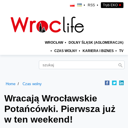
•
RSS
•
Tryb EKO
✖
WROCŁAW
•
DOLNY ŚLĄSK (AGLOMERACJA)
•
CZAS WOLNY
•
KARIERA I BIZNES
•
TV
Home
Czas wolny
Wracają Wrocławskie
Potańcówki. Pierwsza już
w ten weekend!