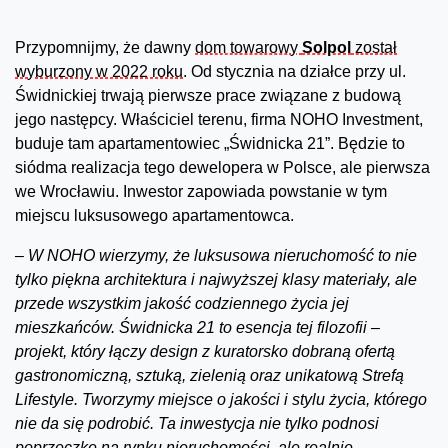
Przypomnijmy, że dawny
dom towarowy
Solpol
został
wyburzony w 2022 roku
. Od stycznia na działce przy ul.
Świdnickiej trwają pierwsze prace związane z budową
jego następcy. Właściciel terenu, firma NOHO Investment,
buduje tam apartamentowiec „Świdnicka 21”. Będzie to
siódma realizacja tego dewelopera w Polsce, ale pierwsza
we Wrocławiu. Inwestor zapowiada powstanie w tym
miejscu luksusowego apartamentowca.
–
W NOHO wierzymy, że luksusowa nieruchomość to nie
tylko piękna architektura i najwyższej klasy materiały, ale
przede wszystkim jakość codziennego życia jej
mieszkańców. Świdnicka 21 to esencja tej filozofii –
projekt, który łączy design z kuratorsko dobraną ofertą
gastronomiczną, sztuką, zielenią oraz unikatową Strefą
Lifestyle. Tworzymy miejsce o jakości i stylu życia, którego
nie da się podrobić. Ta inwestycja nie tylko podnosi
poprzeczkę na rynku nieruchomości, ale realnie