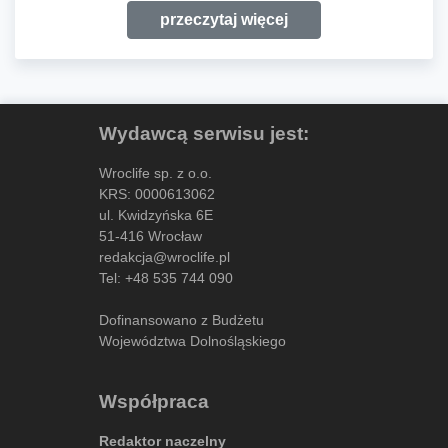
przeczytaj więcej
Wydawcą serwisu jest:
Wroclife sp. z o.o.
KRS: 0000613062
ul. Kwidzyńska 6E
51-416 Wrocław
redakcja@wroclife.pl
Tel:
+48 535 744 090
Dofinansowano z Budżetu
Województwa Dolnośląskiego
Współpraca
Redaktor naczelny