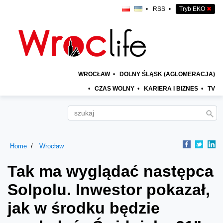
•
RSS
•
Tryb EKO
✖
WROCŁAW
•
DOLNY ŚLĄSK (AGLOMERACJA)
•
CZAS WOLNY
•
KARIERA I BIZNES
•
TV
Home
Wrocław
Tak ma wyglądać następca
Solpolu. Inwestor pokazał,
jak w środku będzie