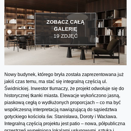
ZOBACZ CAŁĄ
GALERIĘ
19 ZDJĘĆ
Nowy budynek, którego bryła została zaprezentowana już
jakiś czas temu, ma stać się integralną częścią ul.
Świdnickiej. Inwestor tłumaczy, że projekt odwołuje się do
historycznej tkanki miasta. Elewacje wykończono jasną,
piaskową cegłą o wydłużonych proporcjach – co ma być
współczesną interpretacją nawiązującą do sąsiedztwa
gotyckiego kościoła św. Stanisława, Doroty i Wacława.
Integralną częścią projektu jest patio – nowa, półpubliczna
przestrzeń wypełniona lokalami usługowymi, sztuką i