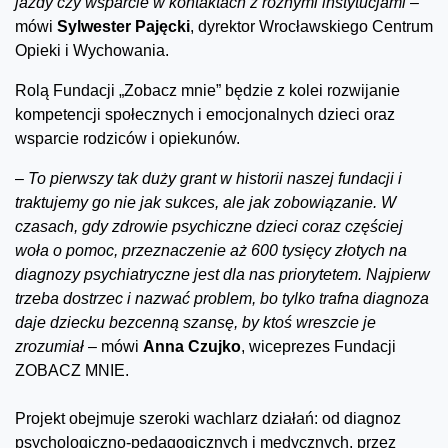
jazdy czy wsparcie w kontaktach z różnymi instytucjami
–
mówi
Sylwester Pajęcki
, dyrektor Wrocławskiego Centrum
Opieki i Wychowania.
Rolą Fundacji „Zobacz mnie” będzie z kolei rozwijanie
kompetencji społecznych i emocjonalnych dzieci oraz
wsparcie rodziców i opiekunów.
–
To pierwszy tak duży grant w historii naszej fundacji i
traktujemy go nie jak sukces, ale jak zobowiązanie. W
czasach, gdy zdrowie psychiczne dzieci coraz częściej
woła o pomoc, przeznaczenie aż 600 tysięcy złotych na
diagnozy psychiatryczne jest dla nas priorytetem. Najpierw
trzeba dostrzec i nazwać problem, bo tylko trafna diagnoza
daje dziecku bezcenną szansę, by ktoś wreszcie je
zrozumiał
– mówi
Anna Czujko
, wiceprezes Fundacji
ZOBACZ MNIE.
Projekt obejmuje szeroki wachlarz działań: od diagnoz
psychologiczno-pedagogicznych i medycznych, przez