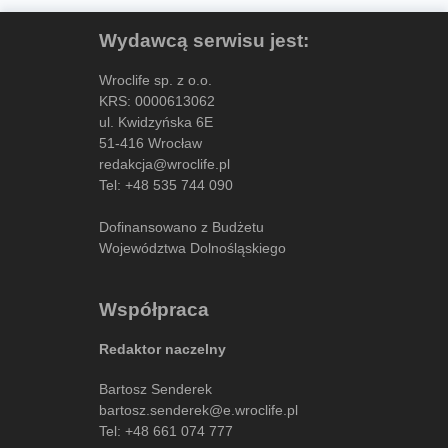
Wydawcą serwisu jest:
Wroclife sp. z o.o.
KRS: 0000613062
ul. Kwidzyńska 6E
51-416 Wrocław
redakcja@wroclife.pl
Tel:
+48 535 744 090
Dofinansowano z Budżetu
Województwa Dolnośląskiego
Współpraca
Redaktor naczelny
Bartosz Senderek
bartosz.senderek@e.wroclife.pl
Tel:
+48 661 074 777