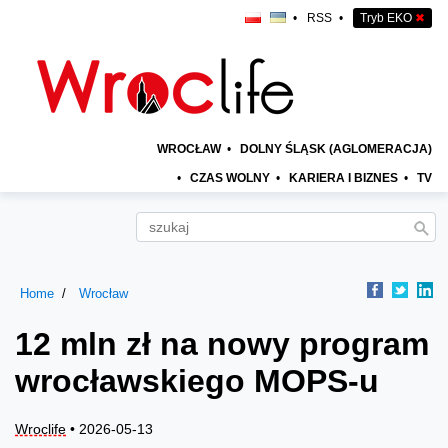
•
RSS
•
Tryb EKO
✖
WROCŁAW
•
DOLNY ŚLĄSK (AGLOMERACJA)
•
CZAS WOLNY
•
KARIERA I BIZNES
•
TV
Home
Wrocław
12 mln zł na nowy program
wrocławskiego MOPS-u
Wroclife
• 2026-05-13