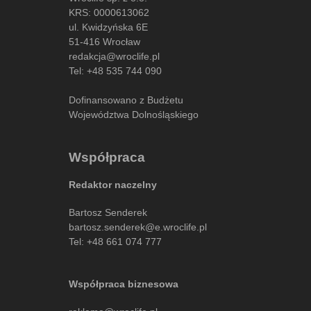
KRS: 0000613062
ul. Kwidzyńska 6E
51-416 Wrocław
redakcja@wroclife.pl
Tel:
+48 535 744 090
Dofinansowano z Budżetu
Województwa Dolnośląskiego
Współpraca
Redaktor naczelny
Bartosz Senderek
bartosz.senderek@e.wroclife.pl
Tel:
+48 661 074 777
Współpraca biznesowa