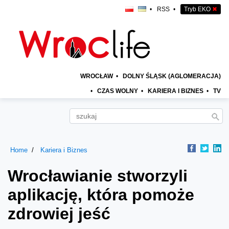
•
RSS
•
Tryb EKO
✖
WROCŁAW
•
DOLNY ŚLĄSK (AGLOMERACJA)
•
CZAS WOLNY
•
KARIERA I BIZNES
•
TV
Home
Kariera i Biznes
Wrocławianie stworzyli
aplikację, która pomoże
zdrowiej jeść