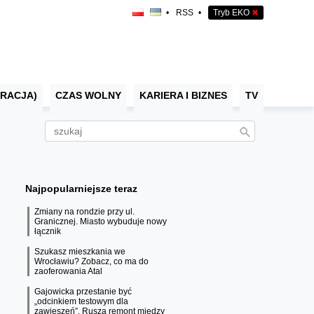
•
RSS
•
Tryb EKO
✖
RACJA)
CZAS WOLNY
KARIERA I BIZNES
TV
Najpopularniejsze teraz
Zmiany na rondzie przy ul.
Granicznej. Miasto wybuduje nowy
łącznik
Szukasz mieszkania we
Wrocławiu? Zobacz, co ma do
zaoferowania Atal
Gajowicka przestanie być
„odcinkiem testowym dla
zawieszeń”. Rusza remont między