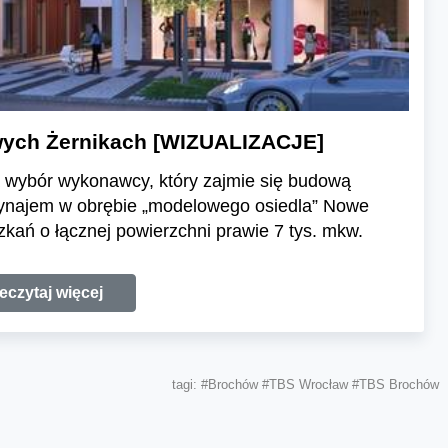
wych Żernikach [WIZUALIZACJE]
a wybór wykonawcy, który zajmie się budową
wynajem w obrębie „modelowego osiedla” Nowe
kań o łącznej powierzchni prawie 7 tys. mkw.
eczytaj więcej
tagi:
#Brochów
#TBS Wrocław
#TBS Brochów