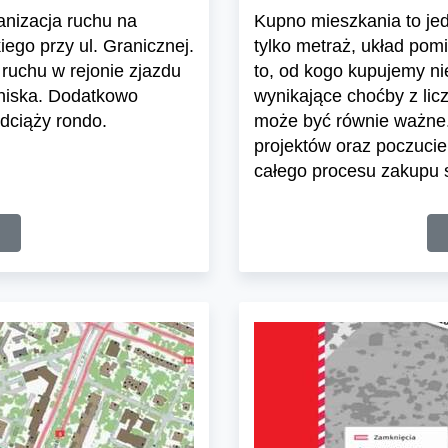
ganizacja ruchu na
Kupno mieszkania to jedn
ego przy ul. Granicznej.
tylko metraż, układ pom
ruchu w rejonie zjazdu
to, od kogo kupujemy n
tniska. Dodatkowo
wynikające choćby z lic
dciąży rondo.
może być równie ważne.
projektów oraz poczuci
całego procesu zakupu s