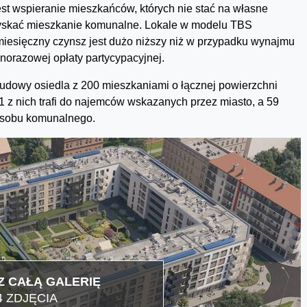
est wspieranie mieszkańców, których nie stać na własne
zyskać mieszkanie komunalne. Lokale w modelu TBS
esięczny czynsz jest dużo niższy niż w przypadku wynajmu
orazowej opłaty partycypacyjnej.
udowy osiedla z 200 mieszkaniami o łącznej powierzchni
 z nich trafi do najemców wskazanych przez miasto, a 59
asobu komunalnego.
 CAŁĄ GALERIĘ
4 ZDJĘCIA