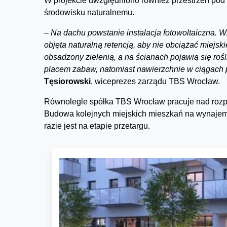
W projekcie uwzględniono również przestrzeń pod
środowisku naturalnemu.
–
Na dachu powstanie instalacja fotowoltaiczna. W
objęta naturalną retencją, aby nie obciążać miejsk
obsadzony zielenią, a na ścianach pojawią się ro
placem zabaw, natomiast nawierzchnie w ciągach
Tęsiorowski
, wiceprezes zarządu TBS Wrocław.
Równolegle spółka TBS Wrocław pracuje nad rozp
Budowa kolejnych miejskich mieszkań na wynajem w
razie jest na etapie przetargu.