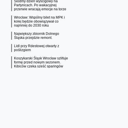
Siódmy dzień wyścigowy na
Partynicach. Po wakacyjnej
przerwie wracają emocje na torze
Wrocław: Wspólny bilet na MPK i
kolej będzie obowiązywał co
najmniej do 2030 roku
Największy zbiornik Dolnego
Śląska przejdzie remont.
Lidl przy Rdestowej otwarty z
poślizgiem
Koszykarski Śląsk Wrocław szlifuje
formę przed nowym sezonem.
Kibiców czeka sześć sparingów