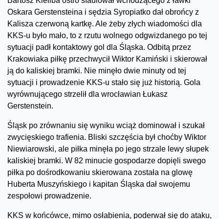
Bartosz Kieliba ostro sfaulował wchodzącego z ławki
Oskara Gerstensteina i sędzia Syropiatko dał obrońcy z
Kalisza czerwoną kartkę. Ale żeby złych wiadomości dla
KKS-u było mało, to z rzutu wolnego odgwizdanego po tej
sytuacji padł kontaktowy gol dla Śląska. Odbitą przez
Krakowiaka piłkę przechwycił Wiktor Kamiński i skierował
ją do kaliskiej bramki. Nie minęło dwie minuty od tej
sytuacji i prowadzenie KKS-u stało się już historią. Gola
wyrównującego strzelił dla wrocławian Łukasz
Gerstenstein.
Śląsk po zrównaniu się wyniku wciąż dominował i szukał
zwycięskiego trafienia. Bliski szczęścia był choćby Wiktor
Niewiarowski, ale piłka minęła po jego strzale lewy słupek
kaliskiej bramki. W 82 minucie gospodarze dopięli swego
piłka po dośrodkowaniu skierowana została na glowę
Huberta Muszyńskiego i kapitan Śląska dał swojemu
zespołowi prowadzenie.
KKS w końcówce, mimo osłabienia, poderwał się do ataku,