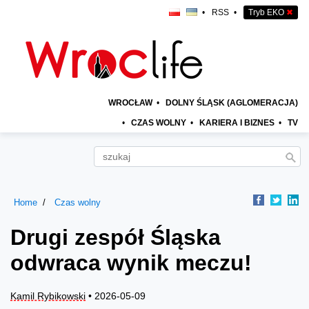
•
RSS
•
Tryb EKO
✖
WROCŁAW
•
DOLNY ŚLĄSK (AGLOMERACJA)
•
CZAS WOLNY
•
KARIERA I BIZNES
•
TV
Home
Czas wolny
Drugi zespół Śląska
odwraca wynik meczu!
Kamil Rybikowski
• 2026-05-09