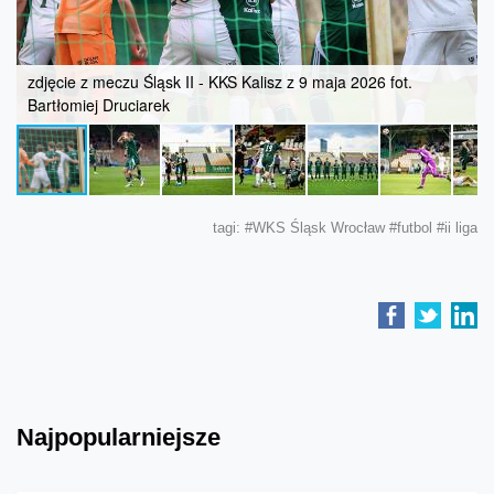
zdjęcie z meczu Śląsk II - KKS Kalisz z 9 maja 2026 fot.
Bartłomiej Druciarek
tagi:
#WKS Śląsk Wrocław
#futbol
#ii liga
Najpopularniejsze