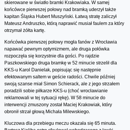
skierowane w światło bramki Krakowiaka. W samej
końcówce pierwszej połowy nad bramką uderzył także
kapitan Śląska Hubert Muszyński. Łatwą stratę zaliczył
Mateusz Andruszko, którą naprawić musiał faulem za który
otrzymał żółta kartę.
Końcówka pierwszej połowy mogła fanów z Wrocławia
napawać pewnym optymizmem, ale druga połówka
rozpoczęła się korzystnie dla gości. Po rajdzie
Paszkowskiego druga bramkę w 52 minucie strzelił dla
KKS-u Karol Danielak, popisując się następnie
efektowanym saltem w geście radości. Chwile później
swoją szanse miał Simon Schierack, ale z jego strzałem
poradzili sobie piłkarze KKS-u (choć wrocławianie
reklamowali w tej sytuacji rękę). W 58 minucie do
interwencji zmuszony został Maciej Krakowiak, który
obronił strzał głową Michała Milewskiego.
Kluczowa dla przebiegu meczu okazała się 65 minuta.