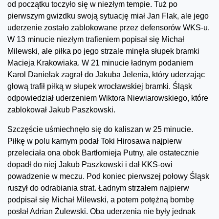
od początku toczyło się w niezłym tempie. Tuż po
pierwszym gwizdku swoją sytuację miał Jan Flak, ale jego
uderzenie zostało zablokowane przez defensorów WKS-u.
W 13 minucie niezłym trafieniem popisał się Michał
Milewski, ale piłka po jego strzale minęła słupek bramki
Macieja Krakowiaka. W 21 minucie ładnym podaniem
Karol Danielak zagrał do Jakuba Jelenia, który uderzając
głową trafił piłką w słupek wrocławskiej bramki. Śląsk
odpowiedział uderzeniem Wiktora Niewiarowskiego, które
zablokował Jakub Paszkowski.
Szczęście uśmiechnęło się do kaliszan w 25 minucie.
Piłkę w polu karnym podał Toki Hirosawa najpierw
przeleciała ona obok Bartłomieja Putny, ale ostatecznie
dopadł do niej Jakub Paszkowski i dał KKS-owi
powadzenie w meczu. Pod koniec pierwszej połowy Śląsk
ruszył do odrabiania strat. Ładnym strzałem najpierw
podpisał się Michał Milewski, a potem potężną bombę
posłał Adrian Żulewski. Oba uderzenia nie były jednak