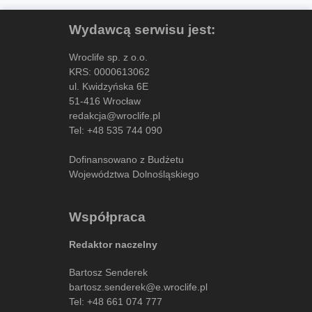
Wydawcą serwisu jest:
Wroclife sp. z o.o.
KRS: 0000613062
ul. Kwidzyńska 6E
51-416 Wrocław
redakcja@wroclife.pl
Tel:
+48 535 744 090
Dofinansowano z Budżetu
Województwa Dolnośląskiego
Współpraca
Redaktor naczelny
Bartosz Senderek
bartosz.senderek@e.wroclife.pl
Tel:
+48 661 074 777