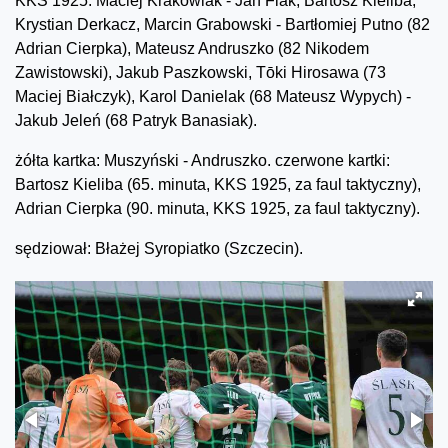
KKS 1925: Maciej Krakowiak - Jan Flak, Bartosz Kieliba,
Krystian Derkacz, Marcin Grabowski - Bartłomiej Putno (82
Adrian Cierpka), Mateusz Andruszko (82 Nikodem
Zawistowski), Jakub Paszkowski, Tōki Hirosawa (73
Maciej Białczyk), Karol Danielak (68 Mateusz Wypych) -
Jakub Jeleń (68 Patryk Banasiak).
żółta kartka: Muszyński - Andruszko. czerwone kartki:
Bartosz Kieliba (65. minuta, KKS 1925, za faul taktyczny),
Adrian Cierpka (90. minuta, KKS 1925, za faul taktyczny).
sędziował: Błażej Syropiatko (Szczecin).