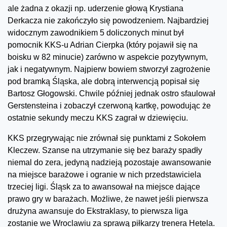
ale żadna z okazji np. uderzenie głową Krystiana
Derkacza nie zakończyło się powodzeniem. Najbardziej
widocznym zawodnikiem 5 doliczonych minut był
pomocnik KKS-u Adrian Cierpka (który pojawił się na
boisku w 82 minucie) zarówno w aspekcie pozytywnym,
jak i negatywnym. Najpierw bowiem stworzył zagrożenie
pod bramką Śląska, ale dobrą interwencją popisał się
Bartosz Głogowski. Chwile później jednak ostro sfaulował
Gerstensteina i zobaczył czerwoną kartkę, powodując że
ostatnie sekundy meczu KKS zagrał w dziewięciu.
KKS przegrywając nie zrównał się punktami z Sokołem
Kleczew. Szanse na utrzymanie się bez baraży spadły
niemal do zera, jedyną nadzieją pozostaje awansowanie
na miejsce barażowe i ogranie w nich przedstawiciela
trzeciej ligi. Śląsk za to awansował na miejsce dające
prawo gry w barażach. Możliwe, że nawet jeśli pierwsza
drużyna awansuje do Ekstraklasy, to pierwsza liga
zostanie we Wroclawiu za sprawą piłkarzy trenera Hetela.