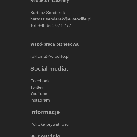
Redaktor naczelny
Bartosz Senderek
bartosz.senderek@e.wroclife.pl
Tel:
+48 661 074 777
Współpraca biznesowa
reklama@wroclife.pl
Social media:
Facebook
Twitter
YouTube
Instagram
Informacje
Polityka prywatności
W serwisie