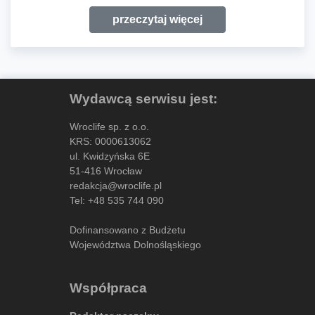
przeczytaj więcej
Wydawcą serwisu jest:
Wroclife sp. z o.o.
KRS: 0000613062
ul. Kwidzyńska 6E
51-416 Wrocław
redakcja@wroclife.pl
Tel:
+48 535 744 090
Dofinansowano z Budżetu
Województwa Dolnośląskiego
Współpraca