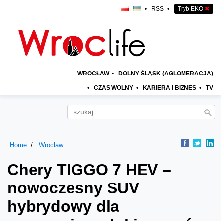
•
RSS
•
Tryb EKO
✖
WROCŁAW
•
DOLNY ŚLĄSK (AGLOMERACJA)
•
CZAS WOLNY
•
KARIERA I BIZNES
•
TV
Home
Wrocław
Chery TIGGO 7 HEV –
nowoczesny SUV
hybrydowy dla