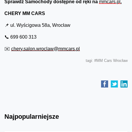
Sprawdź Samochody dostępne od ręki
na
mmcars.pl
.
CHERY MM CARS
📌 ul. Wyścigowa 58a, Wrocław
📞 699 600 313
✉️
chery.salon.wroclaw@mmcars.pl
tagi:
#MM Cars Wrocław
Najpopularniejsze