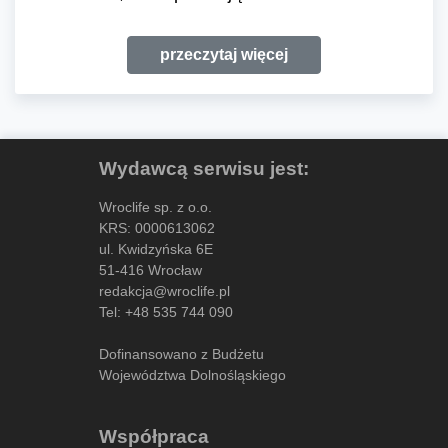
przeczytaj więcej
Wydawcą serwisu jest:
Wroclife sp. z o.o.
KRS: 0000613062
ul. Kwidzyńska 6E
51-416 Wrocław
redakcja@wroclife.pl
Tel:
+48 535 744 090
Dofinansowano z Budżetu
Województwa Dolnośląskiego
Współpraca