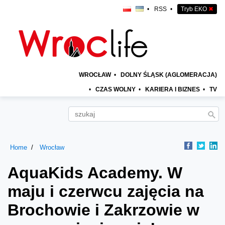
•
RSS
•
Tryb EKO
✖
WROCŁAW
•
DOLNY ŚLĄSK (AGLOMERACJA)
•
CZAS WOLNY
•
KARIERA I BIZNES
•
TV
Home
Wrocław
AquaKids Academy. W
maju i czerwcu zajęcia na
Brochowie i Zakrzowie w