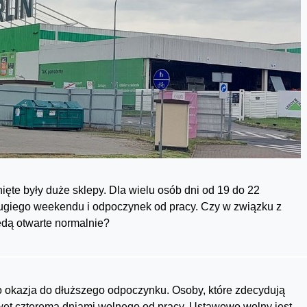
ęte były duże sklepy. Dla wielu osób dni od 19 do 22
ługiego weekendu i odpoczynek od pracy. Czy w związku z
dą otwarte normalnie?
 okazja do dłuższego odpoczynku. Osoby, które zdecydują
awet czterema dniami wolnego od pracy. Ustawowo wolny jest