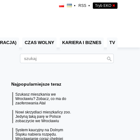
•
RSS
•
Tryb EKO
✖
RACJA)
CZAS WOLNY
KARIERA I BIZNES
TV
Najpopularniejsze teraz
Szukasz mieszkania we
Wrocławiu? Zobacz, co ma do
zaoferowania Atal
Nowi skrzydlaci mieszkańcy zoo.
Jedyną taką parę w Polsce
zobaczycie we Wrocławiu
System kaucyjny na Dolnym
Śląsku nabiera rozpędu.
Wrocławianie coraz chętniej