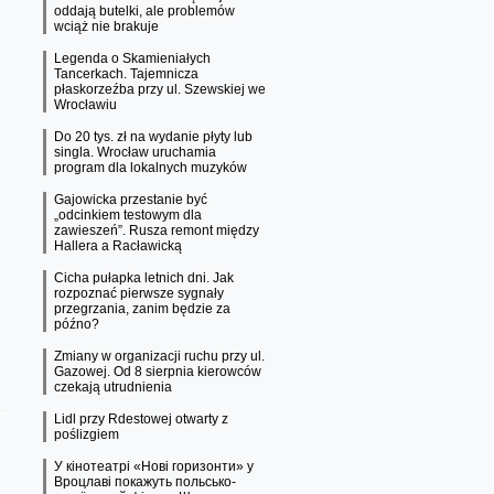
oddają butelki, ale problemów
wciąż nie brakuje
Legenda o Skamieniałych
Tancerkach. Tajemnicza
płaskorzeźba przy ul. Szewskiej we
Wrocławiu
Do 20 tys. zł na wydanie płyty lub
singla. Wrocław uruchamia
program dla lokalnych muzyków
Gajowicka przestanie być
„odcinkiem testowym dla
zawieszeń”. Rusza remont między
Hallera a Racławicką
Cicha pułapka letnich dni. Jak
rozpoznać pierwsze sygnały
przegrzania, zanim będzie za
późno?
Zmiany w organizacji ruchu przy ul.
Gazowej. Od 8 sierpnia kierowców
czekają utrudnienia
Lidl przy Rdestowej otwarty z
poślizgiem
У кінотеатрі «Нові горизонти» у
Вроцлаві покажуть польсько-