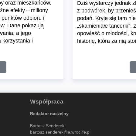
epy oraz mieszkańców.
Dziś wystarczy jednak z
ne efekty – miliony
z podwórek, by przenie
 punktów odbioru i
podań. Kryje się tam ni
ów. Dane pokazują
„skamieniałe tancerki”. 
wania, a jego
opowieść o młodości, kr
korzystania i
historię, która za nią sto
Współpraca
Redaktor naczelny
Bartosz Senderek
bartosz.senderek@e.wroclife.pl