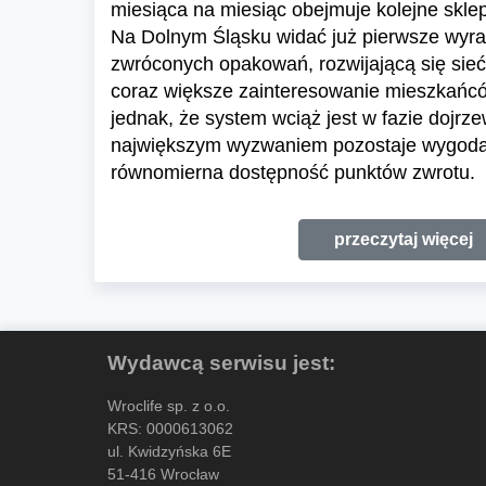
miesiąca na miesiąc obejmuje kolejne skl
Na Dolnym Śląsku widać już pierwsze wyraź
zwróconych opakowań, rozwijającą się sieć
coraz większe zainteresowanie mieszkańc
jednak, że system wciąż jest w fazie dojrze
największym wyzwaniem pozostaje wygoda 
równomierna dostępność punktów zwrotu.
przeczytaj więcej
Wydawcą serwisu jest:
Wroclife sp. z o.o.
KRS: 0000613062
ul. Kwidzyńska 6E
51-416 Wrocław