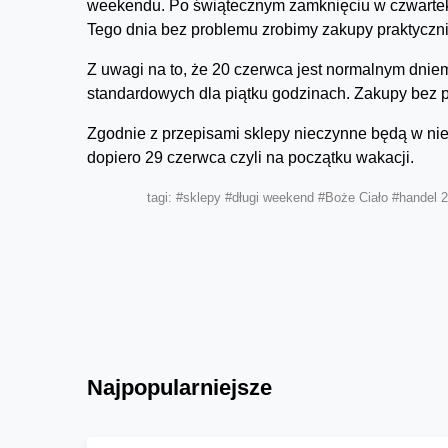
weekendu. Po świątecznym zamknięciu w czwartek, 
Tego dnia bez problemu zrobimy zakupy praktyczni
Z uwagi na to, że 20 czerwca jest normalnym dnie
standardowych dla piątku godzinach. Zakupy bez p
Zgodnie z przepisami sklepy nieczynne będą w nie
dopiero 29 czerwca czyli na początku wakacji.
tagi:
#sklepy
#długi weekend
#Boże Ciało
#handel 
Najpopularniejsze