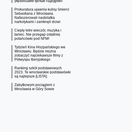
український фільм «Щедрик»
Prokuratura ujawnia kulisy śmierci
Sebastiana z Wrocławia.
Nafaszerowali nastolatka
narkotykami i zamknęli drzwi
Ciepły letni wieczór, muzyka i
taniec. Nie przegap ostatniej
potańcówki pod NFM!
Tydzień Kina Hiszpańskiego we
Wrocławiu. Będzie można
zobaczyć najciekawsze filmy z
Półwyspu Iberyjskiego
Ranking szkół podstawowych
2023. Te wrocławskie podstawówki
są najlepsze [LISTA]
Zabytkowym pociągiem z
Wrocławia w Góry Sowie