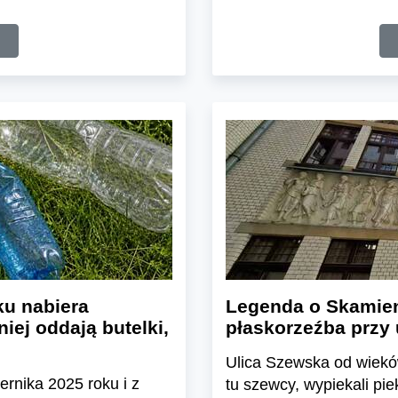
u nabiera
Legenda o Skamien
iej oddają butelki,
płaskorzeźba przy 
Ulica Szewska od wieków
ernika 2025 roku i z
tu szewcy, wypiekali pie