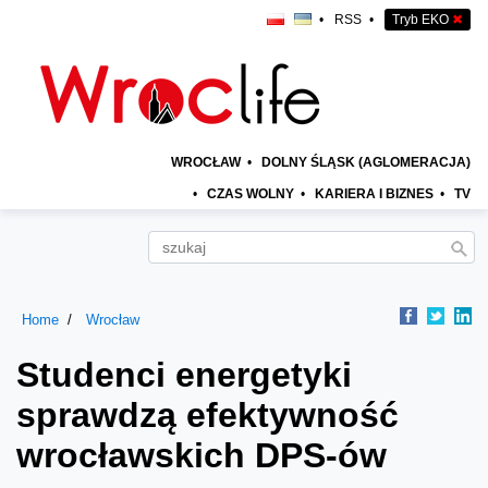
•
RSS
•
Tryb EKO
✖
WROCŁAW
•
DOLNY ŚLĄSK (AGLOMERACJA)
•
CZAS WOLNY
•
KARIERA I BIZNES
•
TV
Home
Wrocław
Studenci energetyki
sprawdzą efektywność
wrocławskich DPS-ów