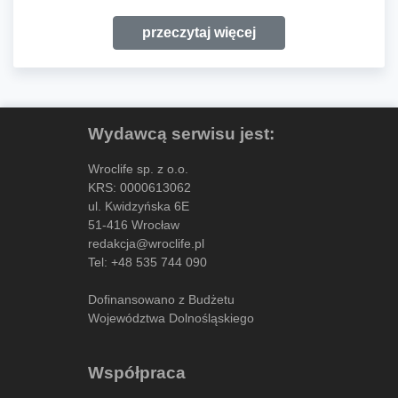
przeczytaj więcej
Wydawcą serwisu jest:
Wroclife sp. z o.o.
KRS: 0000613062
ul. Kwidzyńska 6E
51-416 Wrocław
redakcja@wroclife.pl
Tel:
+48 535 744 090
Dofinansowano z Budżetu
Województwa Dolnośląskiego
Współpraca