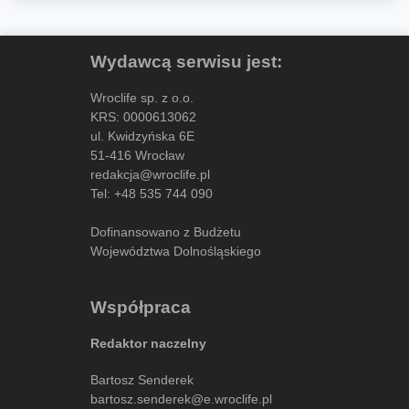
Wydawcą serwisu jest:
Wroclife sp. z o.o.
KRS: 0000613062
ul. Kwidzyńska 6E
51-416 Wrocław
redakcja@wroclife.pl
Tel:
+48 535 744 090
Dofinansowano z Budżetu
Województwa Dolnośląskiego
Współpraca
Redaktor naczelny
Bartosz Senderek
bartosz.senderek@e.wroclife.pl