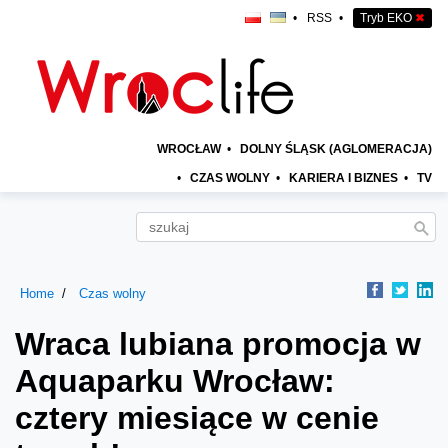
•
RSS
•
Tryb EKO
✖
WROCŁAW
•
DOLNY ŚLĄSK (AGLOMERACJA)
•
CZAS WOLNY
•
KARIERA I BIZNES
•
TV
Home
Czas wolny
Wraca lubiana promocja w
Aquaparku Wrocław:
cztery miesiące w cenie