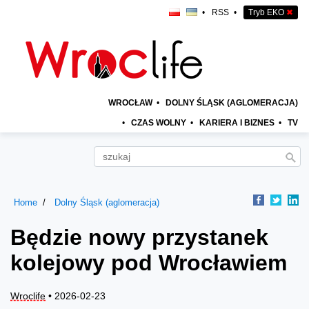
•
RSS
•
Tryb EKO
✖
WROCŁAW
•
DOLNY ŚLĄSK (AGLOMERACJA)
•
CZAS WOLNY
•
KARIERA I BIZNES
•
TV
Home
Dolny Śląsk (aglomeracja)
Będzie nowy przystanek
kolejowy pod Wrocławiem
Wroclife
• 2026-02-23