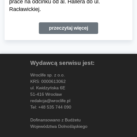
prace na odcinku od al. Hallera do ul.
Racławickiej.
przeczytaj więcej
Wydawcą serwisu jest:
Wroclife sp. z o.o.
KRS: 0000613062
ul. Kwidzyńska 6E
51-416 Wrocław
redakcja@wroclife.pl
Tel:
+48 535 744 090
Dofinansowano z Budżetu
Województwa Dolnośląskiego