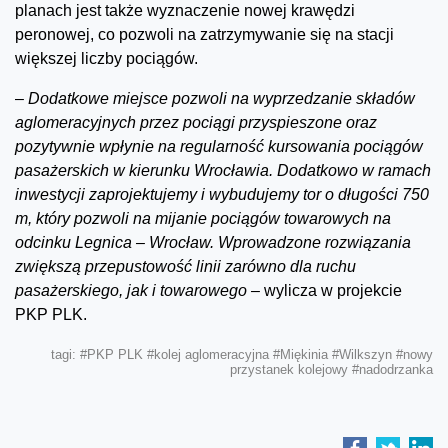
planach jest także wyznaczenie nowej krawędzi
peronowej, co pozwoli na zatrzymywanie się na stacji
większej liczby pociągów.
–
Dodatkowe miejsce pozwoli na wyprzedzanie składów
aglomeracyjnych przez pociągi przyspieszone oraz
pozytywnie wpłynie na regularność kursowania pociągów
pasażerskich w kierunku Wrocławia. Dodatkowo w ramach
inwestycji zaprojektujemy i wybudujemy tor o długości 750
m, który pozwoli na mijanie pociągów towarowych na
odcinku Legnica – Wrocław. Wprowadzone rozwiązania
zwiększą przepustowość linii zarówno dla ruchu
pasażerskiego, jak i towarowego –
wylicza w projekcie
PKP PLK.
tagi:
#PKP PLK
#kolej aglomeracyjna
#Miękinia
#Wilkszyn
#nowy
przystanek kolejowy
#nadodrzanka