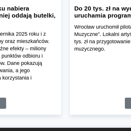
u nabiera
Do 20 tys. zł na wy
iej oddają butelki,
uruchamia program
Wrocław uruchomił pil
ernika 2025 roku i z
Muzyczne”. Lokalni arty
epy oraz mieszkańców.
tys. zł na przygotowanie
ne efekty – miliony
muzycznego.
 punktów odbioru i
ów. Dane pokazują
wania, a jego
korzystania i