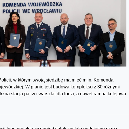
icji, w którym swoją siedzibę ma mieć m.in. Komenda
ojewódzkiej. W planie jest budowa kompleksu z 30 różnymi
rzna stacja paliw i warsztat dla łodzi, a nawet rampa kolejowa
cji tego projektu, w poniedziałek zostało podpisane przez