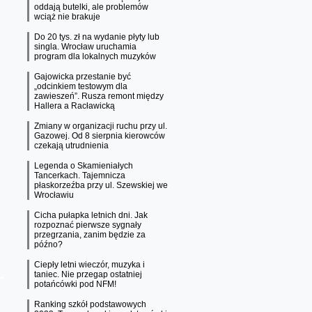
oddają butelki, ale problemów
wciąż nie brakuje
Do 20 tys. zł na wydanie płyty lub
singla. Wrocław uruchamia
program dla lokalnych muzyków
Gajowicka przestanie być
„odcinkiem testowym dla
zawieszeń”. Rusza remont między
Hallera a Racławicką
Zmiany w organizacji ruchu przy ul.
Gazowej. Od 8 sierpnia kierowców
czekają utrudnienia
Legenda o Skamieniałych
Tancerkach. Tajemnicza
płaskorzeźba przy ul. Szewskiej we
Wrocławiu
Cicha pułapka letnich dni. Jak
rozpoznać pierwsze sygnały
przegrzania, zanim będzie za
późno?
Ciepły letni wieczór, muzyka i
taniec. Nie przegap ostatniej
potańcówki pod NFM!
Ranking szkół podstawowych