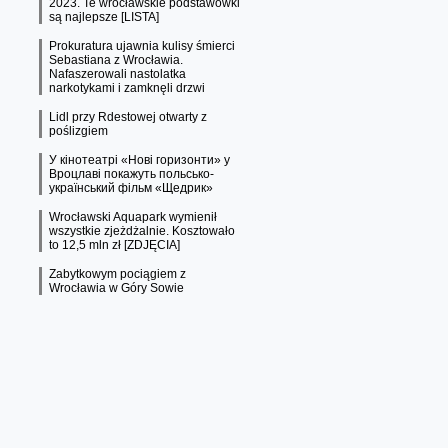
2023. Te wrocławskie podstawówki
są najlepsze [LISTA]
Prokuratura ujawnia kulisy śmierci
Sebastiana z Wrocławia.
Nafaszerowali nastolatka
narkotykami i zamknęli drzwi
Lidl przy Rdestowej otwarty z
poślizgiem
У кінотеатрі «Нові горизонти» у
Вроцлаві покажуть польсько-
український фільм «Щедрик»
Wrocławski Aquapark wymienił
wszystkie zjeżdżalnie. Kosztowało
to 12,5 mln zł [ZDJĘCIA]
Zabytkowym pociągiem z
Wrocławia w Góry Sowie