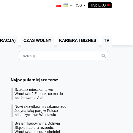
•
RSS
•
Tryb EKO
✖
RACJA)
CZAS WOLNY
KARIERA I BIZNES
TV
Najpopularniejsze teraz
Szukasz mieszkania we
Wrocławiu? Zobacz, co ma do
zaoferowania Atal
Nowi skrzydlaci mieszkańcy zoo.
Jedyną taką parę w Polsce
zobaczycie we Wrocławiu
System kaucyjny na Dolnym
Śląsku nabiera rozpędu.
Wrocławianie coraz chętniej