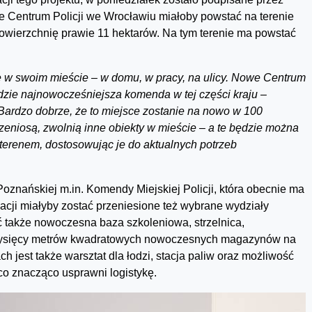
we Centrum Policji we Wrocławiu miałoby powstać na terenie
owierzchnię prawie 11 hektarów. Na tym terenie ma powstać
e w swoim mieście – w domu, w pracy, na ulicy. Nowe Centrum
będzie najnowocześniejsza komenda w tej części kraju –
 Bardzo dobrze, że to miejsce zostanie na nowo w 100
rzeniosą, zwolnią inne obiekty w mieście – a te będzie można
erenem, dostosowując je do aktualnych potrzeb
Poznańskiej m.in. Komendy Miejskiej Policji, która obecnie ma
acji miałyby zostać przeniesione też wybrane wydziały
 także nowoczesna baza szkoleniowa, strzelnica,
0 tysięcy metrów kwadratowych nowoczesnych magazynów na
h jest także warsztat dla łodzi, stacja paliw oraz możliwość
co znacząco usprawni logistykę.