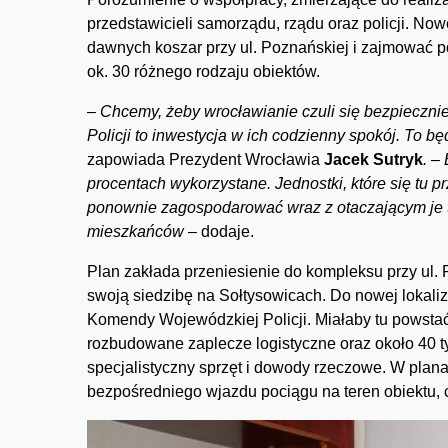
przedstawicieli samorządu, rządu oraz policji. No
dawnych koszar przy ul. Poznańskiej i zajmować p
ok. 30 różnego rodzaju obiektów.
–
Chcemy, żeby wrocławianie czuli się bezpieczni
Policji to inwestycja w ich codzienny spokój. To 
zapowiada Prezydent Wrocławia
Jacek Sutryk
. –
procentach wykorzystane. Jednostki, które się tu p
ponownie zagospodarować wraz z otaczającym je t
mieszkańców –
dodaje.
Plan zakłada przeniesienie do kompleksu przy ul. 
swoją siedzibę na Sołtysowicach. Do nowej lokaliz
Komendy Wojewódzkiej Policji. Miałaby tu powstać
rozbudowane zaplecze logistyczne oraz około 4
specjalistyczny sprzęt i dowody rzeczowe. W planac
bezpośredniego wjazdu pociągu na teren obiektu, 