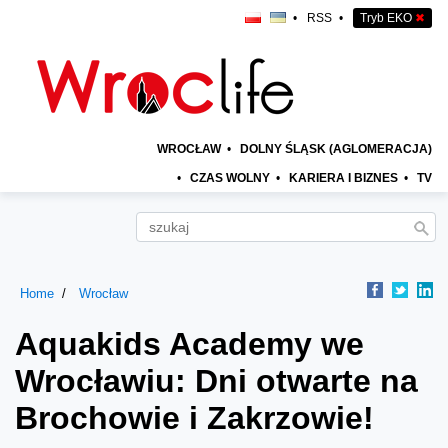
•
RSS
•
Tryb EKO
✖
WROCŁAW
•
DOLNY ŚLĄSK (AGLOMERACJA)
•
CZAS WOLNY
•
KARIERA I BIZNES
•
TV
Home
Wrocław
Aquakids Academy we
Wrocławiu: Dni otwarte na
Brochowie i Zakrzowie!