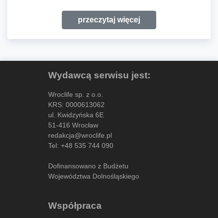
przeczytaj więcej
Wydawcą serwisu jest:
Wroclife sp. z o.o.
KRS: 0000613062
ul. Kwidzyńska 6E
51-416 Wrocław
redakcja@wroclife.pl
Tel:
+48 535 744 090
Dofinansowano z Budżetu
Województwa Dolnośląskiego
Współpraca